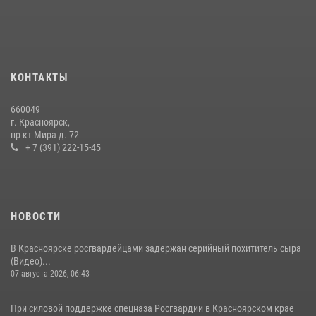
Военнослужащие Росгвардии железногорской воинской части
Росгвардии получили штатное вооружение
16 июля 2026, 07:42
2
В Красноярском крае завершился военно-патриотический проект
КОНТАКТЫ
«Ступень к спецназу», главным организатором и наставником
которого выступил ОМОН «Ратибор» Управления Росгвардии по
660049
Красноярскому краю.
г. Красноярск,
пр-кт Мира д. 72
10 июля 2026, 06:21
3
+ 7 (391) 222-15-45
НОВОСТИ
В Красноярске росгвардейцами задержан серийный похититель сыра
(Видео)...
07 августа 2026, 06:43
При силовой поддержке спецназа Росгвардии в Красноярском крае