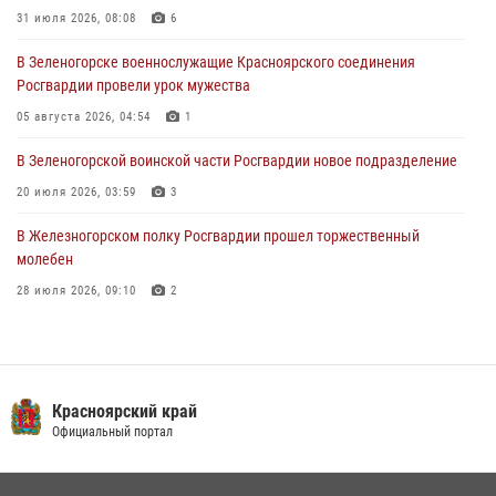
31 июля 2026, 08:08
6
04 августа 2026, 06:50
В Зеленогорске военнослужащие Красноярского соединения
Военнослужащие Красноярского соединения Росгвардии
Росгвардии провели урок мужества
познакомили отдыхающих детей с тонкостями РХБ защиты
05 августа 2026, 04:54
1
03 августа 2026, 13:12
2
В Зеленогорской воинской части Росгвардии новое подразделение
20 июля 2026, 03:59
3
В Железногорском полку Росгвардии прошел торжественный
молебен
28 июля 2026, 09:10
2
В Красноярском соединении и территориальном управлении
Росгвардии начался летний период обучения
08 июля 2026, 09:57
6
Красноярский край
Железногорские росгвардецы получили в руки легендарное оружие
Официальный портал
10 июля 2026, 06:18
4