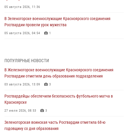
05 августа 2026, 11:36
В Зеленогорске военнослужащие Красноярского соединения
Росгвардии провели урок мужества
05 августа 2026, 04:54
1
В Красноярске взрывотехники спецподразделения Росгвардии
уничтожили артиллерийский снаряд
05 августа 2026, 04:52
1
ПОПУЛЯРНЫЕ НОВОСТИ
В Железногорске военнослужащие Красноярского соединения
В Красноярске сотрудники вневедомственной охраны Росгвардии
Росгвардии отметили день образования подразделения
задержали подозреваемого в серии краж из гипермаркета
03 августа 2026, 13:09
3
04 августа 2026, 09:57
Росгвардейцы обеспечили безопасность футбольного матча в
Сотрудники Росгвардии обеспечили общественный порядок во
Красноярске
время проведения экстремального заплыва в Дудинке
27 июля 2026, 08:53
3
04 августа 2026, 08:36
1
Зеленогорская воинская часть Росгвардии отметила 68-ю
В Красноярске сотрудники Росгвардии задержали подозреваемого
годовщину со дня образования
в серии краж из супермаркета