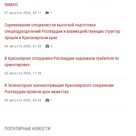
(видео)
07 августа 2026, 05:11
1
Соревнования специалистов высотной подготовки
спецподразделений Росгвардии и взаимодействующих структур
прошли в Красноярском крае
06 августа 2026, 01:59
6
В Красноярске сотрудники Росгвардии задержали грабителя по
ориентировке
05 августа 2026, 11:36
В Зеленогорске военнослужащие Красноярского соединения
Росгвардии провели урок мужества
05 августа 2026, 04:54
1
В Красноярске взрывотехники спецподразделения Росгвардии
уничтожили артиллерийский снаряд
05 августа 2026, 04:52
1
ПОПУЛЯРНЫЕ НОВОСТИ