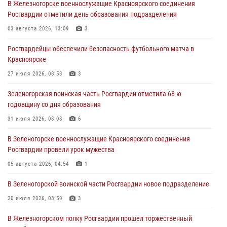
В Железногорске военнослужащие Красноярского соединения
В Красноярске сотрудники вневедомственной охраны Росгвардии
Росгвардии отметили день образования подразделения
задержали подозреваемого в серии краж из гипермаркета
03 августа 2026, 13:09
3
04 августа 2026, 09:57
Росгвардейцы обеспечили безопасность футбольного матча в
Сотрудники Росгвардии обеспечили общественный порядок во
Красноярске
время проведения экстремального заплыва в Дудинке
27 июля 2026, 08:53
3
04 августа 2026, 08:36
1
Зеленогорская воинская часть Росгвардии отметила 68-ю
В Красноярске сотрудники Росгвардии задержали подозреваемого
годовщину со дня образования
в серии краж из супермаркета
31 июля 2026, 08:08
6
04 августа 2026, 06:50
В Зеленогорске военнослужащие Красноярского соединения
Военнослужащие Красноярского соединения Росгвардии
Росгвардии провели урок мужества
познакомили отдыхающих детей с тонкостями РХБ защиты
05 августа 2026, 04:54
1
03 августа 2026, 13:12
2
В Зеленогорской воинской части Росгвардии новое подразделение
20 июля 2026, 03:59
3
В Железногорском полку Росгвардии прошел торжественный