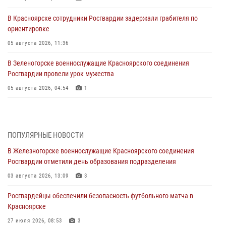
В Красноярске сотрудники Росгвардии задержали грабителя по
ориентировке
05 августа 2026, 11:36
В Зеленогорске военнослужащие Красноярского соединения
Росгвардии провели урок мужества
05 августа 2026, 04:54
1
В Красноярске взрывотехники спецподразделения Росгвардии
уничтожили артиллерийский снаряд
05 августа 2026, 04:52
1
ПОПУЛЯРНЫЕ НОВОСТИ
В Железногорске военнослужащие Красноярского соединения
В Красноярске сотрудники вневедомственной охраны Росгвардии
Росгвардии отметили день образования подразделения
задержали подозреваемого в серии краж из гипермаркета
03 августа 2026, 13:09
3
04 августа 2026, 09:57
Росгвардейцы обеспечили безопасность футбольного матча в
Сотрудники Росгвардии обеспечили общественный порядок во
Красноярске
время проведения экстремального заплыва в Дудинке
27 июля 2026, 08:53
3
04 августа 2026, 08:36
1