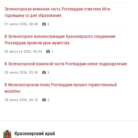
Зеленогорская воинская часть Росгвардии отметила 68-ю
В Красноярске сотрудники Росгвардии задержали подозреваемого
годовщину со дня образования
в серии краж из супермаркета
31 июля 2026, 08:08
6
04 августа 2026, 06:50
В Зеленогорске военнослужащие Красноярского соединения
Военнослужащие Красноярского соединения Росгвардии
Росгвардии провели урок мужества
познакомили отдыхающих детей с тонкостями РХБ защиты
05 августа 2026, 04:54
1
03 августа 2026, 13:12
2
В Зеленогорской воинской части Росгвардии новое подразделение
20 июля 2026, 03:59
3
В Железногорском полку Росгвардии прошел торжественный
молебен
28 июля 2026, 09:10
2
В Красноярском соединении и территориальном управлении
Росгвардии начался летний период обучения
08 июля 2026, 09:57
6
Красноярский край