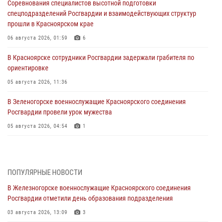
Соревнования специалистов высотной подготовки
спецподразделений Росгвардии и взаимодействующих структур
прошли в Красноярском крае
06 августа 2026, 01:59
6
В Красноярске сотрудники Росгвардии задержали грабителя по
ориентировке
05 августа 2026, 11:36
В Зеленогорске военнослужащие Красноярского соединения
Росгвардии провели урок мужества
05 августа 2026, 04:54
1
В Красноярске взрывотехники спецподразделения Росгвардии
уничтожили артиллерийский снаряд
05 августа 2026, 04:52
1
ПОПУЛЯРНЫЕ НОВОСТИ
В Железногорске военнослужащие Красноярского соединения
В Красноярске сотрудники вневедомственной охраны Росгвардии
Росгвардии отметили день образования подразделения
задержали подозреваемого в серии краж из гипермаркета
03 августа 2026, 13:09
3
04 августа 2026, 09:57