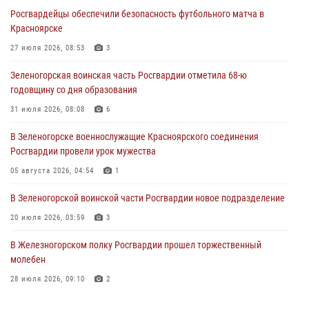
Росгвардейцы обеспечили безопасность футбольного матча в
Сотрудники Росгвардии обеспечили общественный порядок во
Красноярске
время проведения экстремального заплыва в Дудинке
27 июля 2026, 08:53
3
04 августа 2026, 08:36
1
Зеленогорская воинская часть Росгвардии отметила 68-ю
В Красноярске сотрудники Росгвардии задержали подозреваемого
годовщину со дня образования
в серии краж из супермаркета
31 июля 2026, 08:08
6
04 августа 2026, 06:50
В Зеленогорске военнослужащие Красноярского соединения
Военнослужащие Красноярского соединения Росгвардии
Росгвардии провели урок мужества
познакомили отдыхающих детей с тонкостями РХБ защиты
05 августа 2026, 04:54
1
03 августа 2026, 13:12
2
В Зеленогорской воинской части Росгвардии новое подразделение
20 июля 2026, 03:59
3
В Железногорском полку Росгвардии прошел торжественный
молебен
28 июля 2026, 09:10
2
В Красноярском соединении и территориальном управлении