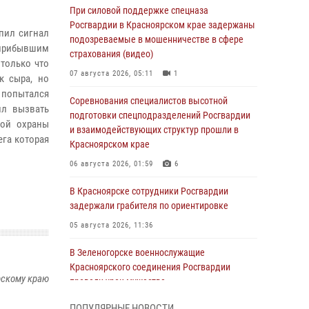
При силовой поддержке спецназа
Росгвардии в Красноярском крае задержаны
пил сигнал
подозреваемые в мошенничестве в сфере
прибывшим
страхования (видео)
 только что
07 августа 2026, 05:11
1
к сыра, но
н попытался
Соревнования специалистов высотной
ил вызвать
подготовки спецподразделений Росгвардии
ной охраны
и взаимодействующих структур прошли в
ега которая
Красноярском крае
06 августа 2026, 01:59
6
В Красноярске сотрудники Росгвардии
задержали грабителя по ориентировке
05 августа 2026, 11:36
В Зеленогорске военнослужащие
Красноярского соединения Росгвардии
рскому краю
провели урок мужества
05 августа 2026, 04:54
1
ПОПУЛЯРНЫЕ НОВОСТИ