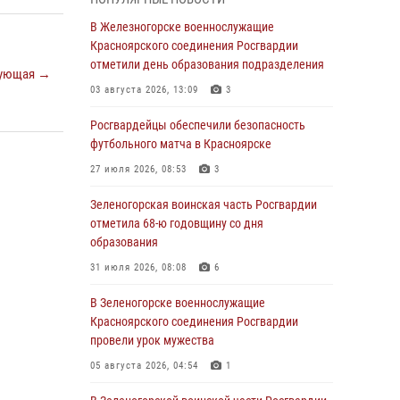
В Красноярске взрывотехники
В Железногорске военнослужащие
спецподразделения Росгвардии уничтожили
Красноярского соединения Росгвардии
артиллерийский снаряд
отметили день образования подразделения
ующая →
05 августа 2026, 04:52
1
03 августа 2026, 13:09
3
В Красноярске сотрудники
Росгвардейцы обеспечили безопасность
вневедомственной охраны Росгвардии
футбольного матча в Красноярске
задержали подозреваемого в серии краж из
27 июля 2026, 08:53
3
гипермаркета
Зеленогорская воинская часть Росгвардии
04 августа 2026, 09:57
отметила 68-ю годовщину со дня
Сотрудники Росгвардии обеспечили
образования
общественный порядок во время
31 июля 2026, 08:08
6
проведения экстремального заплыва в
Дудинке
В Зеленогорске военнослужащие
Красноярского соединения Росгвардии
04 августа 2026, 08:36
1
провели урок мужества
В Красноярске сотрудники Росгвардии
05 августа 2026, 04:54
1
задержали подозреваемого в серии краж из
супермаркета