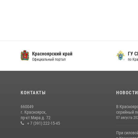
Красноярский край
ГУ СК
Официальный портал
по Кра
КОНТАКТЫ
НОВОСТ
660049
В Краснояр
г. Красноярск,
серийный по
пр-кт Мира д. 72
07 августа 20
+ 7 (391) 222-15-45
При силово