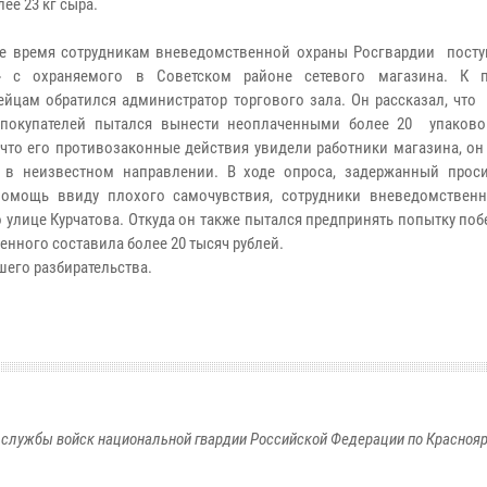
ее 23 кг сыра.
е время сотрудникам вневедомственной охраны Росгвардии посту
а» с охраняемого в Советском районе сетевого магазина. К 
ейцам обратился администратор торгового зала. Он рассказал, что
 покупателей пытался вынести неоплаченными более 20 упаково
 что его противозаконные действия увидели работники магазина, о
 в неизвестном направлении. В ходе опроса, задержанный прос
помощь ввиду плохого самочувствия, сотрудники вневедомствен
лице Курчатова. Откуда он также пытался предпринять попытку поб
нного составила более 20 тысяч рублей.
его разбирательства.
службы войск национальной гвардии Российской Федерации по Красноя