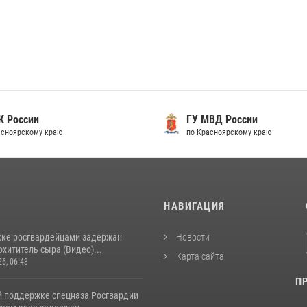
 России
ГУ МВД России
сноярскому краю
по Красноярскому краю
И
НАВИГАЦИЯ
ске росгвардейцами задержан
Новости
хититель сыра (Видео)...
Карта сайта
26, 06:43
П
й поддержке спецназа Росгвардии