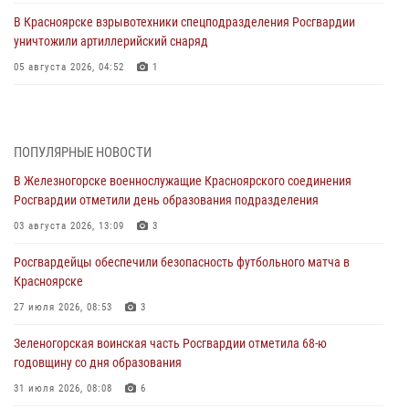
В Красноярске взрывотехники спецподразделения Росгвардии
уничтожили артиллерийский снаряд
05 августа 2026, 04:52
1
В Красноярске сотрудники вневедомственной охраны Росгвардии
задержали подозреваемого в серии краж из гипермаркета
04 августа 2026, 09:57
ПОПУЛЯРНЫЕ НОВОСТИ
В Железногорске военнослужащие Красноярского соединения
Сотрудники Росгвардии обеспечили общественный порядок во
Росгвардии отметили день образования подразделения
время проведения экстремального заплыва в Дудинке
03 августа 2026, 13:09
3
04 августа 2026, 08:36
1
Росгвардейцы обеспечили безопасность футбольного матча в
В Красноярске сотрудники Росгвардии задержали подозреваемого
Красноярске
в серии краж из супермаркета
27 июля 2026, 08:53
3
04 августа 2026, 06:50
Зеленогорская воинская часть Росгвардии отметила 68-ю
Военнослужащие Красноярского соединения Росгвардии
годовщину со дня образования
познакомили отдыхающих детей с тонкостями РХБ защиты
31 июля 2026, 08:08
6
03 августа 2026, 13:12
2