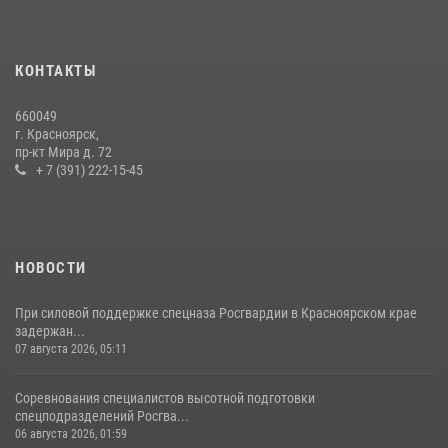
16 июля 2026, 07:42
2
В Красноярском крае завершился военно-патриотический проект
КОНТАКТЫ
«Ступень к спецназу», главным организатором и наставником
которого выступил ОМОН «Ратибор» Управления Росгвардии по
660049
Красноярскому краю.
г. Красноярск,
пр-кт Мира д. 72
10 июля 2026, 06:21
3
+ 7 (391) 222-15-45
НОВОСТИ
При силовой поддержке спецназа Росгвардии в Красноярском крае
задержан...
07 августа 2026, 05:11
Соревнования специалистов высотной подготовки
спецподразделений Росгва...
06 августа 2026, 01:59