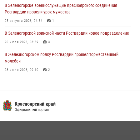
В Зеленогорске военнослужащие Красноярского соединения
В Железногорске военнослужащие Красноярского соединения
Росгвардии провели урок мужества
Росгвардии отметили день образования подразделения
05 августа 2026, 04:54
1
03 августа 2026, 13:09
3
В Зеленогорской воинской части Росгвардии новое подразделение
20 июля 2026, 03:59
3
В Железногорском полку Росгвардии прошел торжественный
молебен
28 июля 2026, 09:10
2
В Красноярском соединении и территориальном управлении
Росгвардии начался летний период обучения
08 июля 2026, 09:57
6
Красноярский край
Железногорские росгвардецы получили в руки легендарное оружие
Официальный портал
10 июля 2026, 06:18
4
Военнослужащие Росгвардии железногорской воинской части
Росгвардии получили штатное вооружение