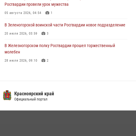
Росгвардии провели урок мужества
познакомили отдыхающих детей с тонкостями РХБ защиты
05 августа 2026, 04:54
1
03 августа 2026, 13:12
2
В Зеленогорской воинской части Росгвардии новое подразделение
20 июля 2026, 03:59
3
В Железногорском полку Росгвардии прошел торжественный
молебен
28 июля 2026, 09:10
2
Железногорские росгвардецы получили в руки легендарное оружие
10 июля 2026, 06:18
4
Военнослужащие Росгвардии железногорской воинской части
Красноярский край
Росгвардии получили штатное вооружение
Официальный портал
16 июля 2026, 07:42
2
В Красноярском крае завершился военно-патриотический проект
«Ступень к спецназу», главным организатором и наставником
которого выступил ОМОН «Ратибор» Управления Росгвардии по