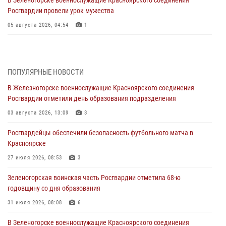
В Зеленогорске военнослужащие Красноярского соединения
Росгвардии провели урок мужества
05 августа 2026, 04:54
1
В Красноярске взрывотехники спецподразделения Росгвардии
уничтожили артиллерийский снаряд
05 августа 2026, 04:52
1
ПОПУЛЯРНЫЕ НОВОСТИ
В Железногорске военнослужащие Красноярского соединения
В Красноярске сотрудники вневедомственной охраны Росгвардии
Росгвардии отметили день образования подразделения
задержали подозреваемого в серии краж из гипермаркета
03 августа 2026, 13:09
3
04 августа 2026, 09:57
Росгвардейцы обеспечили безопасность футбольного матча в
Сотрудники Росгвардии обеспечили общественный порядок во
Красноярске
время проведения экстремального заплыва в Дудинке
27 июля 2026, 08:53
3
04 августа 2026, 08:36
1
Зеленогорская воинская часть Росгвардии отметила 68-ю
В Красноярске сотрудники Росгвардии задержали подозреваемого
годовщину со дня образования
в серии краж из супермаркета
31 июля 2026, 08:08
6
04 августа 2026, 06:50
В Зеленогорске военнослужащие Красноярского соединения
Военнослужащие Красноярского соединения Росгвардии