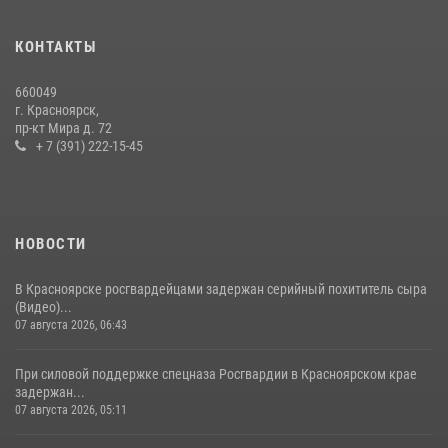
Красноярскому краю.
10 июля 2026, 06:21
3
КОНТАКТЫ
Росгвардейцы Зеленогорска стали знаковыми участниками
660049
празднования 70-летия города
г. Красноярск,
пр-кт Мира д. 72
21 июля 2026, 01:41
7
+ 7 (391) 222-15-45
НОВОСТИ
В Красноярске росгвардейцами задержан серийный похититель сыра
(Видео)...
07 августа 2026, 06:43
При силовой поддержке спецназа Росгвардии в Красноярском крае
задержан...
07 августа 2026, 05:11