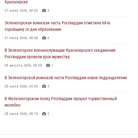
Красноярске
время проведения экстремального заплыва в Дудинке
27 июля 2026, 08:53
3
04 августа 2026, 08:36
1
Зеленогорская воинская часть Росгвардии отметила 68-ю
В Красноярске сотрудники Росгвардии задержали подозреваемого
годовщину со дня образования
в серии краж из супермаркета
31 июля 2026, 08:08
6
04 августа 2026, 06:50
В Зеленогорске военнослужащие Красноярского соединения
Военнослужащие Красноярского соединения Росгвардии
Росгвардии провели урок мужества
познакомили отдыхающих детей с тонкостями РХБ защиты
05 августа 2026, 04:54
1
03 августа 2026, 13:12
2
В Зеленогорской воинской части Росгвардии новое подразделение
20 июля 2026, 03:59
3
В Железногорском полку Росгвардии прошел торжественный
молебен
28 июля 2026, 09:10
2
Железногорские росгвардецы получили в руки легендарное оружие
10 июля 2026, 06:18
4