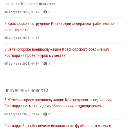
прошли в Красноярском крае
06 августа 2026, 01:59
6
В Красноярске сотрудники Росгвардии задержали грабителя по
ориентировке
05 августа 2026, 11:36
В Зеленогорске военнослужащие Красноярского соединения
Росгвардии провели урок мужества
05 августа 2026, 04:54
1
В Красноярске взрывотехники спецподразделения Росгвардии
уничтожили артиллерийский снаряд
05 августа 2026, 04:52
1
ПОПУЛЯРНЫЕ НОВОСТИ
В Железногорске военнослужащие Красноярского соединения
В Красноярске сотрудники вневедомственной охраны Росгвардии
Росгвардии отметили день образования подразделения
задержали подозреваемого в серии краж из гипермаркета
03 августа 2026, 13:09
3
04 августа 2026, 09:57
Росгвардейцы обеспечили безопасность футбольного матча в
Сотрудники Росгвардии обеспечили общественный порядок во