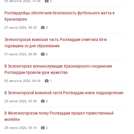
03 августа 2026, 13:09
3
04 августа 2026, 09:57
Росгвардейцы обеспечили безопасность футбольного матча в
Сотрудники Росгвардии обеспечили общественный порядок во
Красноярске
время проведения экстремального заплыва в Дудинке
27 июля 2026, 08:53
3
04 августа 2026, 08:36
1
Зеленогорская воинская часть Росгвардии отметила 68-ю
В Красноярске сотрудники Росгвардии задержали подозреваемого
годовщину со дня образования
в серии краж из супермаркета
31 июля 2026, 08:08
6
04 августа 2026, 06:50
В Зеленогорске военнослужащие Красноярского соединения
Военнослужащие Красноярского соединения Росгвардии
Росгвардии провели урок мужества
познакомили отдыхающих детей с тонкостями РХБ защиты
05 августа 2026, 04:54
1
03 августа 2026, 13:12
2
В Зеленогорской воинской части Росгвардии новое подразделение
20 июля 2026, 03:59
3
В Железногорском полку Росгвардии прошел торжественный
молебен
28 июля 2026, 09:10
2