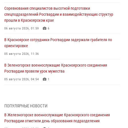
Соревнования специалистов высотной подготовки
спецподразделений Росгвардии и взаимодействующих структур
прошли в Красноярском крае
06 августа 2026, 01:59
6
В Красноярске сотрудники Росгвардии задержали грабителя по
ориентировке
05 августа 2026, 11:36
В Зеленогорске военнослужащие Красноярского соединения
Росгвардии провели урок мужества
05 августа 2026, 04:54
1
В Красноярске взрывотехники спецподразделения Росгвардии
уничтожили артиллерийский снаряд
05 августа 2026, 04:52
1
ПОПУЛЯРНЫЕ НОВОСТИ
В Железногорске военнослужащие Красноярского соединения
В Красноярске сотрудники вневедомственной охраны Росгвардии
Росгвардии отметили день образования подразделения
задержали подозреваемого в серии краж из гипермаркета