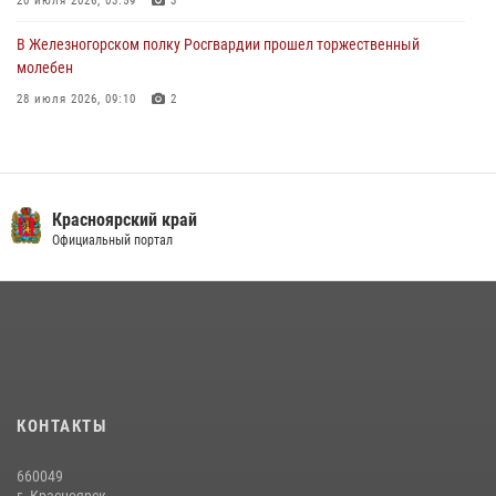
20 июля 2026, 03:59
3
В Железногорском полку Росгвардии прошел торжественный
молебен
28 июля 2026, 09:10
2
В Красноярском соединении и территориальном управлении
Росгвардии начался летний период обучения
08 июля 2026, 09:57
6
Красноярский край
Железногорские росгвардецы получили в руки легендарное оружие
Официальный портал
10 июля 2026, 06:18
4
Военнослужащие Росгвардии железногорской воинской части
Росгвардии получили штатное вооружение
16 июля 2026, 07:42
2
В Красноярском крае завершился военно-патриотический проект
КОНТАКТЫ
«Ступень к спецназу», главным организатором и наставником
которого выступил ОМОН «Ратибор» Управления Росгвардии по
660049
Красноярскому краю.
г. Красноярск,