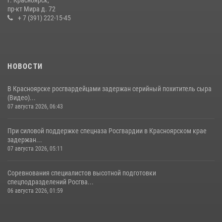
пр-кт Мира д. 72
10 июля 2026, 06:21
3
+ 7 (391) 222-15-45
НОВОСТИ
В Красноярске росгвардейцами задержан серийный похититель сыра
(Видео)...
07 августа 2026, 06:43
При силовой поддержке спецназа Росгвардии в Красноярском крае
задержан...
07 августа 2026, 05:11
Соревнования специалистов высотной подготовки
спецподразделений Росгва...
06 августа 2026, 01:59