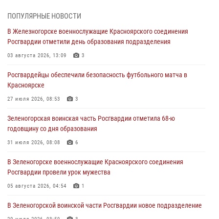
05 августа 2026, 04:52
1
ПОПУЛЯРНЫЕ НОВОСТИ
В Железногорске военнослужащие Красноярского соединения
В Красноярске сотрудники вневедомственной охраны Росгвардии
Росгвардии отметили день образования подразделения
задержали подозреваемого в серии краж из гипермаркета
03 августа 2026, 13:09
3
04 августа 2026, 09:57
Росгвардейцы обеспечили безопасность футбольного матча в
Сотрудники Росгвардии обеспечили общественный порядок во
Красноярске
время проведения экстремального заплыва в Дудинке
27 июля 2026, 08:53
3
04 августа 2026, 08:36
1
Зеленогорская воинская часть Росгвардии отметила 68-ю
В Красноярске сотрудники Росгвардии задержали подозреваемого
годовщину со дня образования
в серии краж из супермаркета
31 июля 2026, 08:08
6
04 августа 2026, 06:50
В Зеленогорске военнослужащие Красноярского соединения
Военнослужащие Красноярского соединения Росгвардии
Росгвардии провели урок мужества
познакомили отдыхающих детей с тонкостями РХБ защиты
05 августа 2026, 04:54
1
03 августа 2026, 13:12
2
В Зеленогорской воинской части Росгвардии новое подразделение