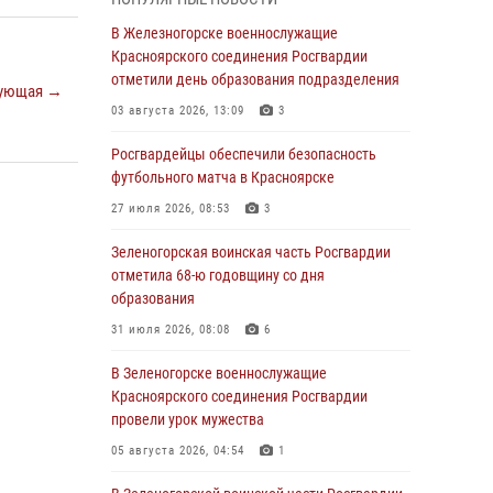
В Красноярске взрывотехники
В Железногорске военнослужащие
спецподразделения Росгвардии уничтожили
Красноярского соединения Росгвардии
артиллерийский снаряд
отметили день образования подразделения
ующая →
05 августа 2026, 04:52
1
03 августа 2026, 13:09
3
В Красноярске сотрудники
Росгвардейцы обеспечили безопасность
вневедомственной охраны Росгвардии
футбольного матча в Красноярске
задержали подозреваемого в серии краж из
27 июля 2026, 08:53
3
гипермаркета
Зеленогорская воинская часть Росгвардии
04 августа 2026, 09:57
отметила 68-ю годовщину со дня
Сотрудники Росгвардии обеспечили
образования
общественный порядок во время
31 июля 2026, 08:08
6
проведения экстремального заплыва в
Дудинке
В Зеленогорске военнослужащие
Красноярского соединения Росгвардии
04 августа 2026, 08:36
1
провели урок мужества
В Красноярске сотрудники Росгвардии
05 августа 2026, 04:54
1
задержали подозреваемого в серии краж из
супермаркета