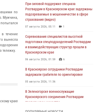
При силовой поддержке спецназа
Росгвардии в Красноярском крае задержаны
бывшими по
подозреваемые в мошенничестве в сфере
р. Мужчина,
страхования (видео)
 попытался
07 августа 2026, 05:11
1
 в течение
Соревнования специалистов высотной
ого вынесла
подготовки спецподразделений Росгвардии
одозрения
и взаимодействующих структур прошли в
ю тележку.
Красноярском крае
06 августа 2026, 01:59
6
В Красноярске сотрудники Росгвардии
задержали грабителя по ориентировке
05 августа 2026, 11:36
В Зеленогорске военнослужащие
Красноярского соединения Росгвардии
рскому краю
провели урок мужества
05 августа 2026, 04:54
1
ПОПУЛЯРНЫЕ НОВОСТИ