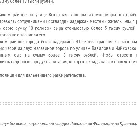
умму более 13 тысяч рублей.
ьском районе по улице Высотная в одном из супермаркетов при
«тревога» сотрудниками Росгвардии задержан местный житель 1983 г/
 свою сумку 10 головок сыра стоимостью более 5 тысяч рублей
товар не оплачивая его.
ком районе города была задержана 41-летняя красноярка, которая
их часов из двух магазинов города по улицам Вавилова и Чайковск
енным сыр на сумму более 8 тысяч рублей. Чтобы отвести п
лишь недорогие продукты питания, которые складывала в продуктову
полиции для дальнейшего разбирательства.
службы войск национальной гвардии Российской Федерации по Красноя