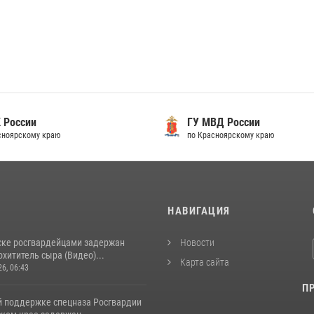
 России
ГУ МВД России
сноярскому краю
по Красноярскому краю
И
НАВИГАЦИЯ
ске росгвардейцами задержан
Новости
хититель сыра (Видео)...
Карта сайта
26, 06:43
П
й поддержке спецназа Росгвардии