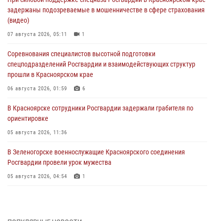
задержаны подозреваемые в мошенничестве в сфере страхования
(видео)
07 августа 2026, 05:11
1
Соревнования специалистов высотной подготовки
спецподразделений Росгвардии и взаимодействующих структур
прошли в Красноярском крае
06 августа 2026, 01:59
6
В Красноярске сотрудники Росгвардии задержали грабителя по
ориентировке
05 августа 2026, 11:36
В Зеленогорске военнослужащие Красноярского соединения
Росгвардии провели урок мужества
05 августа 2026, 04:54
1
В Красноярске взрывотехники спецподразделения Росгвардии
уничтожили артиллерийский снаряд
05 августа 2026, 04:52
1