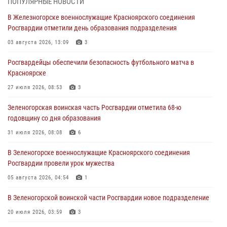
ПОПУЛЯРНЫЕ НОВОСТИ
В Железногорске военнослужащие Красноярского соединения
В Красноярске сотрудники вневедомственной охраны Росгвардии
Росгвардии отметили день образования подразделения
задержали подозреваемого в серии краж из гипермаркета
03 августа 2026, 13:09
3
04 августа 2026, 09:57
Росгвардейцы обеспечили безопасность футбольного матча в
Сотрудники Росгвардии обеспечили общественный порядок во
Красноярске
время проведения экстремального заплыва в Дудинке
27 июля 2026, 08:53
3
04 августа 2026, 08:36
1
Зеленогорская воинская часть Росгвардии отметила 68-ю
В Красноярске сотрудники Росгвардии задержали подозреваемого
годовщину со дня образования
в серии краж из супермаркета
31 июля 2026, 08:08
6
04 августа 2026, 06:50
В Зеленогорске военнослужащие Красноярского соединения
Военнослужащие Красноярского соединения Росгвардии
Росгвардии провели урок мужества
познакомили отдыхающих детей с тонкостями РХБ защиты
05 августа 2026, 04:54
1
03 августа 2026, 13:12
2
В Зеленогорской воинской части Росгвардии новое подразделение
20 июля 2026, 03:59
3