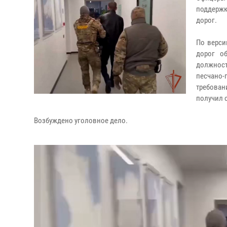
поддержк
дорог.
По верси
дорог о
должнос
песчано
требован
получил 
Возбуждено уголовное дело.