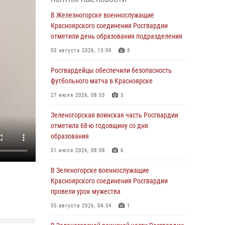
В Красноярске взрывотехники
В Железногорске военнослужащие
спецподразделения Росгвардии уничтожили
Красноярского соединения Росгвардии
артиллерийский снаряд
отметили день образования подразделения
05 августа 2026, 04:52
1
03 августа 2026, 13:09
3
В Красноярске сотрудники
Росгвардейцы обеспечили безопасность
вневедомственной охраны Росгвардии
футбольного матча в Красноярске
задержали подозреваемого в серии краж из
27 июля 2026, 08:53
3
гипермаркета
Зеленогорская воинская часть Росгвардии
04 августа 2026, 09:57
отметила 68-ю годовщину со дня
Сотрудники Росгвардии обеспечили
образования
общественный порядок во время
31 июля 2026, 08:08
6
проведения экстремального заплыва в
Дудинке
В Зеленогорске военнослужащие
Красноярского соединения Росгвардии
04 августа 2026, 08:36
1
провели урок мужества
В Красноярске сотрудники Росгвардии
05 августа 2026, 04:54
1
задержали подозреваемого в серии краж из
супермаркета