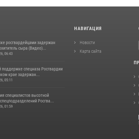
И
НАВИГАЦИЯ
ске росгвардейцами задержан
Новости
хититель сыра (Видео)...
Карта сайта
26, 06:43
П
й поддержке спецназа Росгвардии
ком крае задержан...
26, 05:11
ия специалистов высотной
спецподразделений Росгва...
26, 01:59