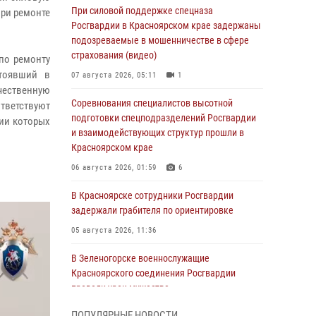
При силовой поддержке спецназа
при ремонте
Росгвардии в Красноярском крае задержаны
подозреваемые в мошенничестве в сфере
страхования (видео)
 по ремонту
стоявший в
07 августа 2026, 05:11
1
чественную
Соревнования специалистов высотной
тветствуют
подготовки спецподразделений Росгвардии
ии которых
и взаимодействующих структур прошли в
Красноярском крае
06 августа 2026, 01:59
6
В Красноярске сотрудники Росгвардии
задержали грабителя по ориентировке
05 августа 2026, 11:36
В Зеленогорске военнослужащие
Красноярского соединения Росгвардии
провели урок мужества
05 августа 2026, 04:54
1
ПОПУЛЯРНЫЕ НОВОСТИ