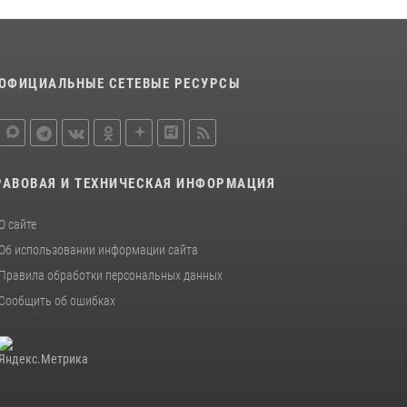
16 июля 2026, 07:42
2
В Красноярском крае завершился военно-
патриотический проект «Ступень к спецназу»,
главным организатором и наставником
ОФИЦИАЛЬНЫЕ СЕТЕВЫЕ РЕСУРСЫ
которого выступил ОМОН «Ратибор»
Управления Росгвардии по Красноярскому
краю.
10 июля 2026, 06:21
3
РАВОВАЯ И ТЕХНИЧЕСКАЯ ИНФОРМАЦИЯ
О сайте
Об использовании информации сайта
Правила обработки персональных данных
Сообщить об ошибках