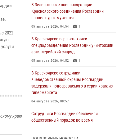
В Зеленогорске военнослужащие
вардии
Красноярского соединения Росгвардии
провели урок мужества
ае.
05 августа 2026, 04:54
1
 с 2022
В Красноярске взрывотехники
вную
спецподразделения Росгвардии уничтожили
 услуги
артиллерийский снаряд
05 августа 2026, 04:52
1
В Красноярске сотрудники
вневедомственной охраны Росгвардии
задержали подозреваемого в серии краж из
гипермаркета
04 августа 2026, 09:57
Сотрудники Росгвардии обеспечили
рскому краю
общественный порядок во время
проведения экстремального заплыва в
Дудинке
ПОПУЛЯРНЫЕ НОВОСТИ