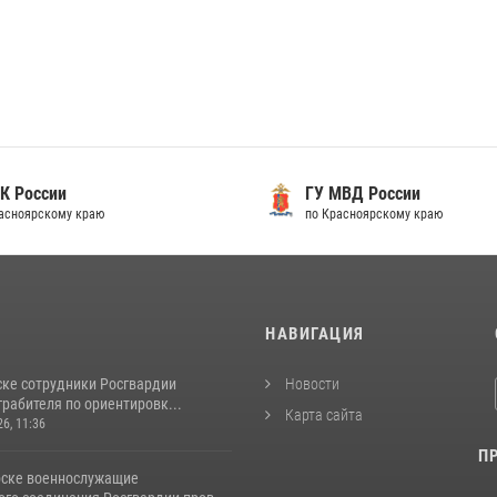
 России
ГУ МВД России
сноярскому краю
по Красноярскому краю
И
НАВИГАЦИЯ
ске сотрудники Росгвардии
Новости
рабителя по ориентировк...
Карта сайта
26, 11:36
П
рске военнослужащие