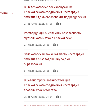
04 августа 2026, 08:36
1
В Железногорске военнослужащие
В Красноярске сотрудники Росгвардии
Красноярского соединения Росгвардии
ующая →
задержали подозреваемого в серии краж из
отметили день образования подразделения
супермаркета
03 августа 2026, 13:09
3
04 августа 2026, 06:50
Росгвардейцы обеспечили безопасность
Военнослужащие Красноярского соединения
футбольного матча в Красноярске
Росгвардии познакомили отдыхающих детей
27 июля 2026, 08:53
3
с тонкостями РХБ защиты
Зеленогорская воинская часть Росгвардии
03 августа 2026, 13:12
2
отметила 68-ю годовщину со дня
В Железногорске военнослужащие
образования
Красноярского соединения Росгвардии
31 июля 2026, 08:08
6
отметили день образования подразделения
В Зеленогорске военнослужащие
03 августа 2026, 13:09
3
Красноярского соединения Росгвардии
Зеленогорская воинская часть Росгвардии
провели урок мужества
отметила 68-ю годовщину со дня
05 августа 2026, 04:54
1
образования