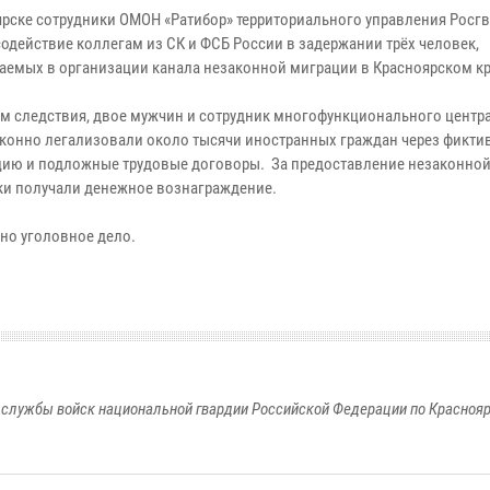
ярске сотрудники ОМОН «Ратибор» территориального управления Росг
содействие коллегам из СК и ФСБ России в задержании трёх человек,
аемых в организации канала незаконной миграции в Красноярском кр
м следствия, двое мужчин и сотрудник многофункционального центра
аконно легализовали около тысячи иностранных граждан через фикти
цию и подложные трудовые договоры. За предоставление незаконной
и получали денежное вознаграждение.
но уголовное дело.
службы войск национальной гвардии Российской Федерации по Красноя