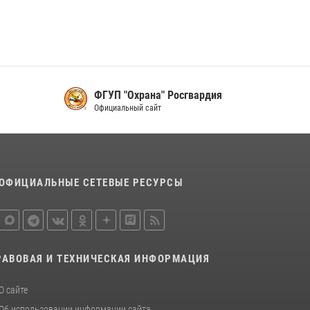
16 июля 2026, 07:42
2
В Красноярском крае завершился военно-
патриотический проект «Ступень к спецназу»,
главным организатором и наставником
которого выступил ОМОН «Ратибор»
Управления Росгвардии по Красноярскому
ия
Прокуратура
краю.
Красноярского края
10 июля 2026, 06:21
3
ОФИЦИАЛЬНЫЕ СЕТЕВЫЕ РЕСУРСЫ
РАВОВАЯ И ТЕХНИЧЕСКАЯ ИНФОРМАЦИЯ
О сайте
Об использовании информации сайта