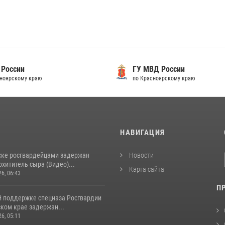
Д России
ФГУП "Охрана" Росгвард
ноярскому краю
Официальный сайт
И
НАВИГАЦИЯ
ске росгвардейцами задержан
Новости
хититель сыра (Видео)...
Карта сайта
26, 06:43
П
й поддержке спецназа Росгвардии
ком крае задержан...
26, 05:11