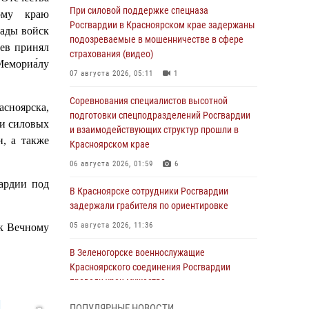
При силовой поддержке спецназа
кому краю
Росгвардии в Красноярском крае задержаны
гады войск
подозреваемые в мошенничестве в сфере
ев принял
страхования (видео)
емориа́лу
07 августа 2026, 05:11
1
Соревнования специалистов высотной
сноярска,
подготовки спецподразделений Росгвардии
ли силовых
и взаимодействующих структур прошли в
н, а также
Красноярском крае
06 августа 2026, 01:59
6
ардии под
В Красноярске сотрудники Росгвардии
задержали грабителя по ориентировке
05 августа 2026, 11:36
 к Вечному
В Зеленогорске военнослужащие
Красноярского соединения Росгвардии
провели урок мужества
05 августа 2026, 04:54
1
ПОПУЛЯРНЫЕ НОВОСТИ