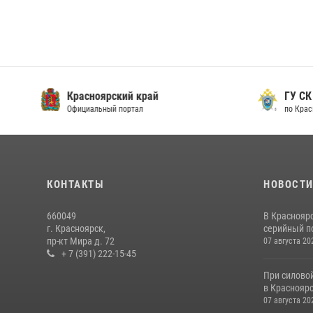
ГУ СК России
ГУ МВ
по Красноярскому краю
по Крас
КОНТАКТЫ
НОВОСТ
660049
В Краснояр
г. Красноярск,
серийный по
пр-кт Мира д. 72
07 августа 20
+ 7 (391) 222-15-45
При силово
в Красноярс
07 августа 20