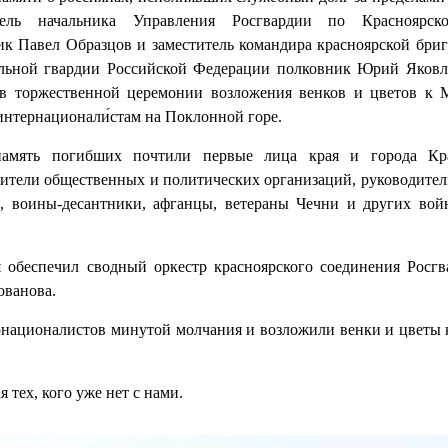
итель начальника Управления Росгвардии по Красноярс
ик Павел Образцов и заместитель командира красноярской бри
льной гвардии Российской Федерации полковник Юрий Яковл
 в торжественной церемонии возложения венков и цветов к М
интернационали́стам на Поклонной горе.
амять погибших почтили первые лица края и города Кра
вители общественных и политических организаций, руководите
р, воины-десантники, афганцы, ветераны Чечни и других вой
 обеспечил сводный оркестр красноярского соединения Росгв
ованова.
рнационалистов минутой молчания и возложили венки и цветы
тех, кого уже нет с нами.