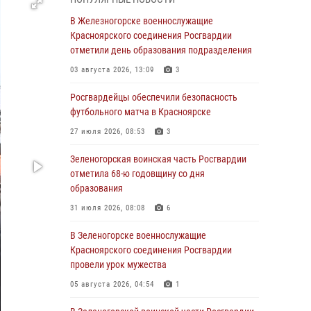
В Красноярске взрывотехники
В Железногорске военнослужащие
спецподразделения Росгвардии уничтожили
Красноярского соединения Росгвардии
артиллерийский снаряд
отметили день образования подразделения
05 августа 2026, 04:52
1
03 августа 2026, 13:09
3
В Красноярске сотрудники
Росгвардейцы обеспечили безопасность
вневедомственной охраны Росгвардии
футбольного матча в Красноярске
задержали подозреваемого в серии краж из
27 июля 2026, 08:53
3
гипермаркета
Зеленогорская воинская часть Росгвардии
04 августа 2026, 09:57
отметила 68-ю годовщину со дня
Сотрудники Росгвардии обеспечили
образования
общественный порядок во время
31 июля 2026, 08:08
6
проведения экстремального заплыва в
Дудинке
В Зеленогорске военнослужащие
Красноярского соединения Росгвардии
04 августа 2026, 08:36
1
провели урок мужества
В Красноярске сотрудники Росгвардии
05 августа 2026, 04:54
1
задержали подозреваемого в серии краж из
супермаркета