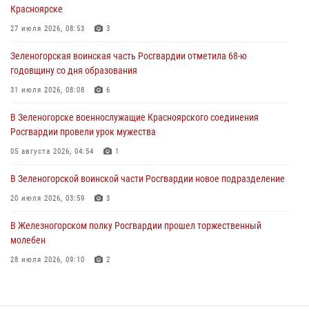
Красноярске
время проведения экстремального заплыва в Дудинке
27 июля 2026, 08:53
3
04 августа 2026, 08:36
1
Зеленогорская воинская часть Росгвардии отметила 68-ю
В Красноярске сотрудники Росгвардии задержали подозреваемого
годовщину со дня образования
в серии краж из супермаркета
31 июля 2026, 08:08
6
04 августа 2026, 06:50
В Зеленогорске военнослужащие Красноярского соединения
Военнослужащие Красноярского соединения Росгвардии
Росгвардии провели урок мужества
познакомили отдыхающих детей с тонкостями РХБ защиты
05 августа 2026, 04:54
1
03 августа 2026, 13:12
2
В Зеленогорской воинской части Росгвардии новое подразделение
20 июля 2026, 03:59
3
В Железногорском полку Росгвардии прошел торжественный
молебен
28 июля 2026, 09:10
2
Железногорские росгвардецы получили в руки легендарное оружие
10 июля 2026, 06:18
4