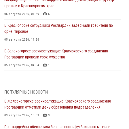
прошли в Красноярском крае
06 августа 2026, 01:59
6
В Красноярске сотрудники Росгвардии задержали грабителя по
ориентировке
05 августа 2026, 11:36
В Зеленогорске военнослужащие Красноярского соединения
Росгвардии провели урок мужества
05 августа 2026, 04:54
1
В Красноярске взрывотехники спецподразделения Росгвардии
уничтожили артиллерийский снаряд
05 августа 2026, 04:52
1
ПОПУЛЯРНЫЕ НОВОСТИ
В Железногорске военнослужащие Красноярского соединения
В Красноярске сотрудники вневедомственной охраны Росгвардии
Росгвардии отметили день образования подразделения
задержали подозреваемого в серии краж из гипермаркета
03 августа 2026, 13:09
3
04 августа 2026, 09:57
Росгвардейцы обеспечили безопасность футбольного матча в
Сотрудники Росгвардии обеспечили общественный порядок во