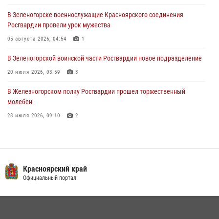
В Зеленогорске военнослужащие Красноярского соединения
Военнослужащие Красноярского соединения Росгвардии
Росгвардии провели урок мужества
познакомили отдыхающих детей с тонкостями РХБ защиты
05 августа 2026, 04:54
1
03 августа 2026, 13:12
2
В Зеленогорской воинской части Росгвардии новое подразделение
20 июля 2026, 03:59
3
В Железногорском полку Росгвардии прошел торжественный
молебен
28 июля 2026, 09:10
2
Железногорские росгвардецы получили в руки легендарное оружие
10 июля 2026, 06:18
4
Военнослужащие Росгвардии железногорской воинской части
Красноярский край
Росгвардии получили штатное вооружение
Официальный портал
16 июля 2026, 07:42
2
В Красноярском крае завершился военно-патриотический проект