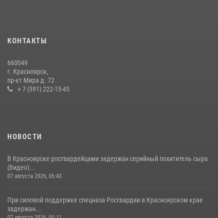
«Ступень к спецназу», главным организатором и наставником
которого выступил ОМОН «Ратибор» Управления Росгвардии по
Красноярскому краю.
10 июля 2026, 06:21
3
КОНТАКТЫ
Росгвардейцы Зеленогорска стали знаковыми участниками
660049
празднования 70-летия города
г. Красноярск,
пр-кт Мира д. 72
21 июля 2026, 01:41
7
+ 7 (391) 222-15-45
НОВОСТИ
В Красноярске росгвардейцами задержан серийный похититель сыра
(Видео)...
07 августа 2026, 06:43
При силовой поддержке спецназа Росгвардии в Красноярском крае
задержан...
07 августа 2026, 05:11