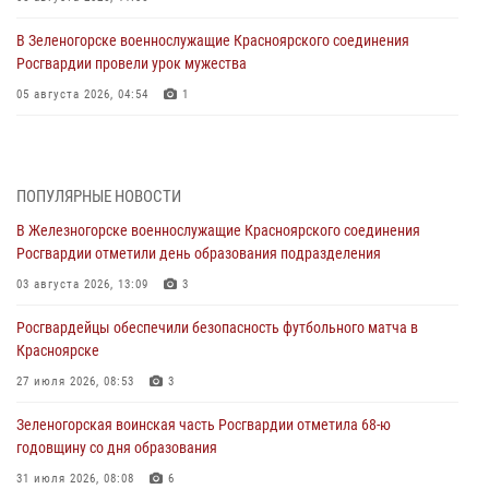
В Зеленогорске военнослужащие Красноярского соединения
Росгвардии провели урок мужества
05 августа 2026, 04:54
1
В Красноярске взрывотехники спецподразделения Росгвардии
уничтожили артиллерийский снаряд
05 августа 2026, 04:52
1
ПОПУЛЯРНЫЕ НОВОСТИ
В Железногорске военнослужащие Красноярского соединения
В Красноярске сотрудники вневедомственной охраны Росгвардии
Росгвардии отметили день образования подразделения
задержали подозреваемого в серии краж из гипермаркета
03 августа 2026, 13:09
3
04 августа 2026, 09:57
Росгвардейцы обеспечили безопасность футбольного матча в
Сотрудники Росгвардии обеспечили общественный порядок во
Красноярске
время проведения экстремального заплыва в Дудинке
27 июля 2026, 08:53
3
04 августа 2026, 08:36
1
Зеленогорская воинская часть Росгвардии отметила 68-ю
В Красноярске сотрудники Росгвардии задержали подозреваемого
годовщину со дня образования
в серии краж из супермаркета
31 июля 2026, 08:08
6
04 августа 2026, 06:50