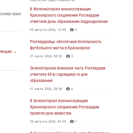
05 августа 2026, 11:36
В Железногорске военнослужащие
рскому краю
В Зеленогорске военнослужащие
Красноярского соединения Росгвардии
Красноярского соединения Росгвардии
отметили день образования подразделения
провели урок мужества
03 августа 2026, 13:09
3
05 августа 2026, 04:54
1
Росгвардейцы обеспечили безопасность
В Красноярске взрывотехники
футбольного матча в Красноярске
ующая →
спецподразделения Росгвардии уничтожили
27 июля 2026, 08:53
3
артиллерийский снаряд
Зеленогорская воинская часть Росгвардии
05 августа 2026, 04:52
1
отметила 68-ю годовщину со дня
В Красноярске сотрудники
образования
вневедомственной охраны Росгвардии
31 июля 2026, 08:08
6
задержали подозреваемого в серии краж из
гипермаркета
В Зеленогорске военнослужащие
Красноярского соединения Росгвардии
04 августа 2026, 09:57
провели урок мужества
Сотрудники Росгвардии обеспечили
05 августа 2026, 04:54
1
общественный порядок во время
проведения экстремального заплыва в