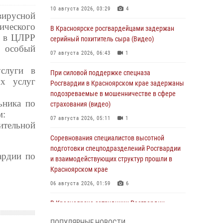
10 августа 2026, 03:29
4
ирусной
ического
В Красноярске росгвардейцами задержан
а в ЦЛРР
серийный похититель сыра (Видео)
н особый
07 августа 2026, 06:43
1
услуги в
При силовой поддержке спецназа
ых услуг
Росгвардии в Красноярском крае задержаны
подозреваемые в мошенничестве в сфере
ьника по
страхования (видео)
м:
07 августа 2026, 05:11
1
шительной
Соревнования специалистов высотной
подготовки спецподразделений Росгвардии
ардии по
и взаимодействующих структур прошли в
Красноярском крае
06 августа 2026, 01:59
6
В Красноярске сотрудники Росгвардии
задержали грабителя по ориентировке
ПОПУЛЯРНЫЕ НОВОСТИ