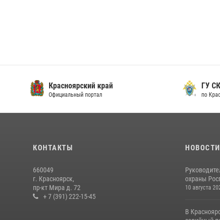
Красноярский край
ГУ СК
Официальный портал
по Кра
КОНТАКТЫ
НОВОСТ
660049
Руководите
г. Красноярск,
охраны Росг
пр-кт Мира д. 72
10 августа 20
+ 7 (391) 222-15-45
В Краснояр