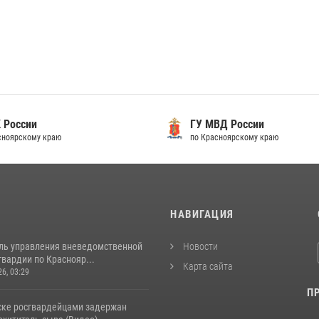
 России
ГУ МВД России
сноярскому краю
по Красноярскому краю
И
НАВИГАЦИЯ
ль управления вневедомственной
Новости
вардии по Краснояр...
Карта сайта
26, 03:29
П
ске росгвардейцами задержан