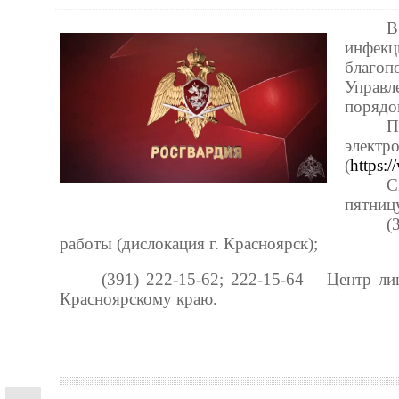
В
инфекц
благоп
Управл
порядо
П
электр
(
https:
С
пятницу
(
работы (дислокация г. Красноярск);
(391) 222-15-62; 222-15-64 – Центр л
Красноярскому краю.