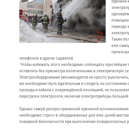
причине 
электроп
одноврем
помещени
периода 
электроп
Также бо
или само
произоше
телефонов и других гаджетов.
Чтобы избежать этого необходимо соблюдать простейшие п
оставлять без присмотра включенными в электрическую сет
Электрооборудование рекомендуется не просто выключать, 
же необходимо быть бдительным и следить за состоянием 
провода и кабели с повреждённой изоляцией, не пользова
перегрузок электросети, включая электроприборы большей
Однако самой распространенной причиной возникновения 
необходимо строго в оборудованных для этих целей места
пожарной безопасности при выполнении пожароопасных раб