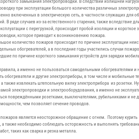
короткого замыкания электропроводки. В следствии излишней нагруз
роводку при эксплуатации большого количества различных электроп
енно включенных в электрическую сеть, в частности служащих для о
й. В ряде случаев из-за естественного старения, также вследствие дл
эксплуатации с перегрузкой, происходит пробой изоляции и короткое
роводки, которое приводит к возникновению пожара.
льшое количество пожаров происходит по причине эксплуатации неи
дельных обогревателей, а в последние годы участились случаи пожаро
дшие по причине короткого замыкания устройств для зарядки мобил
равила, а именно не пользоваться самодельными обогревателями и 
ь обогреватели и другие электроприборы, в том числе и мобильные т
а также извлекать штепсельную вилку электроприбора из розетки. Hу
самой электропроводки и электрооборудования, а именно не эксплуат
ться повреждёнными розетками, выключателями, рубильниками и не д
 мощности, чем позволяет сечение проводов.
пожаров является неосторожное обращение с огнем. Поэтому курить
х, а также необходимо соблюдать осторожность и выполнять требован
от, таких как сварка и резка металла.