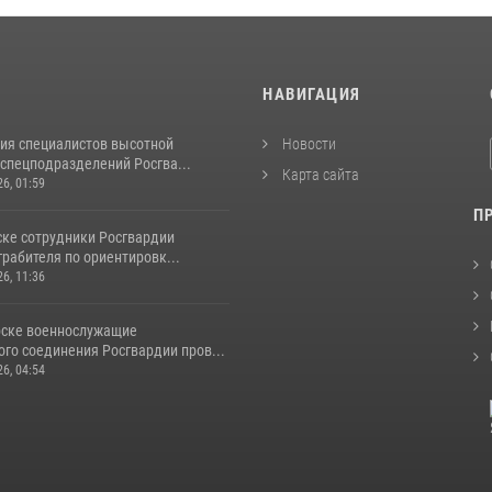
И
НАВИГАЦИЯ
ия специалистов высотной
Новости
спецподразделений Росгва...
Карта сайта
26, 01:59
П
ске сотрудники Росгвардии
рабителя по ориентировк...
26, 11:36
рске военнослужащие
го соединения Росгвардии пров...
26, 04:54