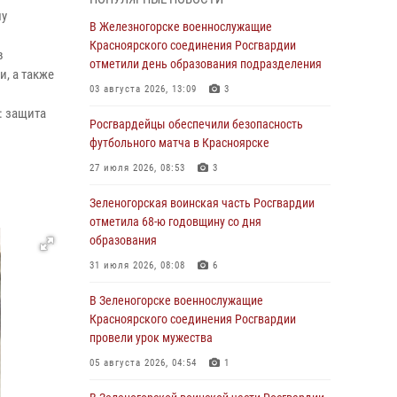
04 августа 2026, 09:57
му
В Железногорске военнослужащие
Сотрудники Росгвардии обеспечили
Красноярского соединения Росгвардии
в
общественный порядок во время
отметили день образования подразделения
, а также
проведения экстремального заплыва в
03 августа 2026, 13:09
3
Дудинке
: защита
Росгвардейцы обеспечили безопасность
04 августа 2026, 08:36
1
футбольного матча в Красноярске
В Красноярске сотрудники Росгвардии
27 июля 2026, 08:53
3
задержали подозреваемого в серии краж из
супермаркета
Зеленогорская воинская часть Росгвардии
отметила 68-ю годовщину со дня
04 августа 2026, 06:50
образования
Военнослужащие Красноярского соединения
31 июля 2026, 08:08
6
Росгвардии познакомили отдыхающих детей
с тонкостями РХБ защиты
В Зеленогорске военнослужащие
Красноярского соединения Росгвардии
03 августа 2026, 13:12
2
провели урок мужества
В Железногорске военнослужащие
05 августа 2026, 04:54
1
Красноярского соединения Росгвардии
отметили день образования подразделения