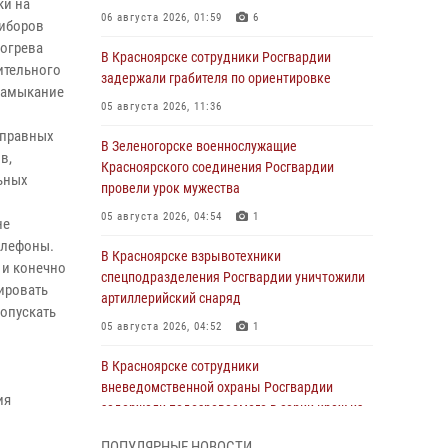
ки на
06 августа 2026, 01:59
6
риборов
богрева
В Красноярске сотрудники Росгвардии
ительного
задержали грабителя по ориентировке
 замыкание
05 августа 2026, 11:36
справных
В Зеленогорске военнослужащие
в,
Красноярского соединения Росгвардии
ьных
провели урок мужества
05 августа 2026, 04:54
1
не
елефоны.
В Красноярске взрывотехники
 и конечно
спецподразделения Росгвардии уничтожили
ировать
артиллерийский снаряд
опускать
05 августа 2026, 04:52
1
В Красноярске сотрудники
вневедомственной охраны Росгвардии
ия
задержали подозреваемого в серии краж из
гипермаркета
ПОПУЛЯРНЫЕ НОВОСТИ