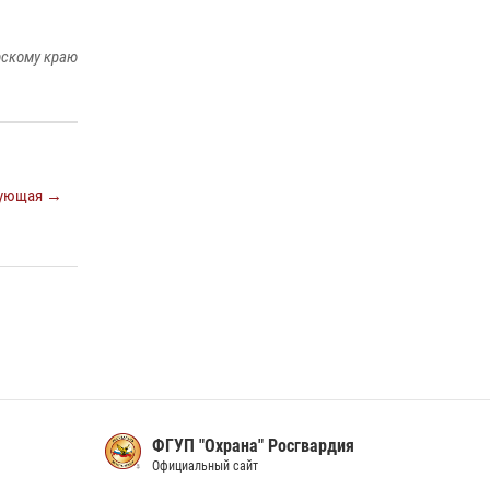
16 июля 2026, 07:42
2
В Красноярском крае завершился военно-
рскому краю
патриотический проект «Ступень к спецназу»,
главным организатором и наставником
которого выступил ОМОН «Ратибор»
Управления Росгвардии по Красноярскому
краю.
10 июля 2026, 06:21
3
ующая →
ФГУП "Охрана" Росгвардия
Официальный сайт