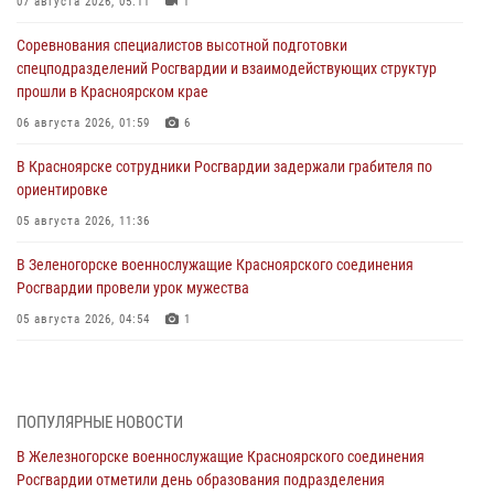
07 августа 2026, 05:11
1
Соревнования специалистов высотной подготовки
спецподразделений Росгвардии и взаимодействующих структур
прошли в Красноярском крае
06 августа 2026, 01:59
6
В Красноярске сотрудники Росгвардии задержали грабителя по
ориентировке
05 августа 2026, 11:36
В Зеленогорске военнослужащие Красноярского соединения
Росгвардии провели урок мужества
05 августа 2026, 04:54
1
В Красноярске взрывотехники спецподразделения Росгвардии
уничтожили артиллерийский снаряд
05 августа 2026, 04:52
1
ПОПУЛЯРНЫЕ НОВОСТИ
В Железногорске военнослужащие Красноярского соединения
В Красноярске сотрудники вневедомственной охраны Росгвардии
Росгвардии отметили день образования подразделения
задержали подозреваемого в серии краж из гипермаркета