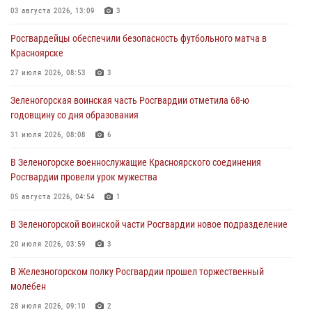
03 августа 2026, 13:09
3
04 августа 2026, 09:57
Росгвардейцы обеспечили безопасность футбольного матча в
Сотрудники Росгвардии обеспечили общественный порядок во
Красноярске
время проведения экстремального заплыва в Дудинке
27 июля 2026, 08:53
3
04 августа 2026, 08:36
1
Зеленогорская воинская часть Росгвардии отметила 68-ю
В Красноярске сотрудники Росгвардии задержали подозреваемого
годовщину со дня образования
в серии краж из супермаркета
31 июля 2026, 08:08
6
04 августа 2026, 06:50
В Зеленогорске военнослужащие Красноярского соединения
Военнослужащие Красноярского соединения Росгвардии
Росгвардии провели урок мужества
познакомили отдыхающих детей с тонкостями РХБ защиты
05 августа 2026, 04:54
1
03 августа 2026, 13:12
2
В Зеленогорской воинской части Росгвардии новое подразделение
20 июля 2026, 03:59
3
В Железногорском полку Росгвардии прошел торжественный
молебен
28 июля 2026, 09:10
2