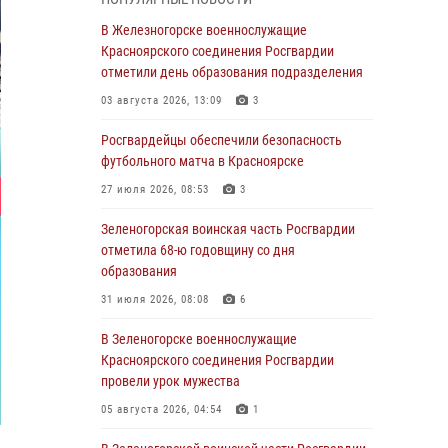
В Красноярске взрывотехники
В Железногорске военнослужащие
спецподразделения Росгвардии уничтожили
Красноярского соединения Росгвардии
артиллерийский снаряд
отметили день образования подразделения
05 августа 2026, 04:52
1
03 августа 2026, 13:09
3
В Красноярске сотрудники
Росгвардейцы обеспечили безопасность
вневедомственной охраны Росгвардии
футбольного матча в Красноярске
задержали подозреваемого в серии краж из
27 июля 2026, 08:53
3
гипермаркета
Зеленогорская воинская часть Росгвардии
04 августа 2026, 09:57
отметила 68-ю годовщину со дня
Сотрудники Росгвардии обеспечили
образования
общественный порядок во время
31 июля 2026, 08:08
6
проведения экстремального заплыва в
Дудинке
В Зеленогорске военнослужащие
Красноярского соединения Росгвардии
04 августа 2026, 08:36
1
провели урок мужества
В Красноярске сотрудники Росгвардии
05 августа 2026, 04:54
1
задержали подозреваемого в серии краж из
супермаркета