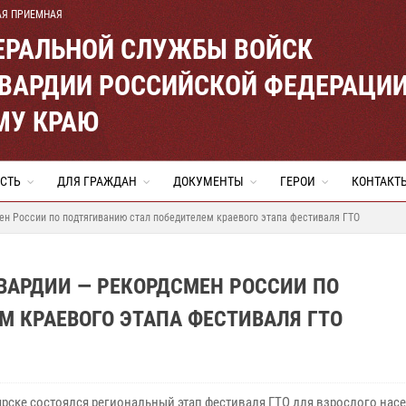
АЯ ПРИЕМНАЯ
ЕРАЛЬНОЙ СЛУЖБЫ ВОЙСК
ВАРДИИ РОССИЙСКОЙ ФЕДЕРАЦИ
МУ КРАЮ
СТЬ
ДЛЯ ГРАЖДАН
ДОКУМЕНТЫ
ГЕРОИ
КОНТАКТ
н России по подтягиванию стал победителем краевого этапа фестиваля ГТО
ВАРДИИ — РЕКОРДСМЕН РОССИИ ПО
 КРАЕВОГО ЭТАПА ФЕСТИВАЛЯ ГТО
ярске состоялся региональный этап фестиваля ГТО для взрослого насе