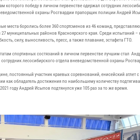
там которого победу в личном первенстве одержал сотрудник лесосиб
неведомственной охраны Росгвардии прапорщик полиции Андрей Исы
вые места боролись более 360 спортсменов из 46 команд, представля
и 27 муниципальных районов Красноярского края. Среди испытаний –
бкость, силу, выносливость, пресс, а также плавание, эстафета ГТО.
ьтатам спортивных состязаний в личном первенстве лучшим стал Анд
 сотрудник лесосибирского отдела вневедомственной охраны Росгва
ине, постоянный участник краевых соревнований, енисейский атлет с
ссии как обладатель достижения по наибольшему количеству подтягив
2021 году Андрей Исыпов подтянулся уже 105 раз за то же время.