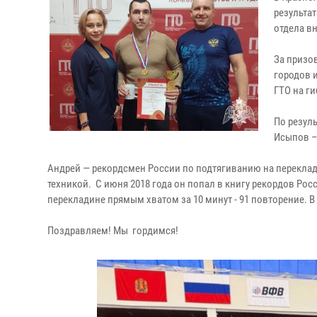
результа
отдела в
За призо
городов 
ГТО на ги
По резул
Исыпов –
Андрей — рекордсмен России по подтягиванию на переклад
техникой. С июня 2018 года он попал в книгу рекордов Ро
перекладине прямым хватом за 10 минут - 91 повторение. В 
Поздравляем! Мы гордимся!