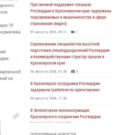
При силовой поддержке спецназа
ирского
Росгвардии в Красноярском крае задержаны
пов.
подозреваемые в мошенничестве в сфере
страхования (видео)
ющих 19
 нормативы
07 августа 2026, 05:11
1
Соревнования специалистов высотной
подготовки спецподразделений Росгвардии
рей
и взаимодействующих структур прошли в
рдии.
Красноярском крае
 идеальной
06 августа 2026, 01:59
6
аний на
В Красноярске сотрудники Росгвардии
задержали грабителя по ориентировке
05 августа 2026, 11:36
В Зеленогорске военнослужащие
Красноярского соединения Росгвардии
провели урок мужества
05 августа 2026, 04:54
1
ПОПУЛЯРНЫЕ НОВОСТИ