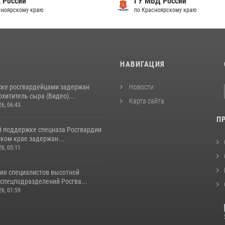
 России
ГУ МВД России
сноярскому краю
по Красноярскому краю
И
НАВИГАЦИЯ
ске росгвардейцами задержан
Новости
хититель сыра (Видео)...
Карта сайта
26, 06:43
П
й поддержке спецназа Росгвардии
ком крае задержан...
26, 05:11
ия специалистов высотной
спецподразделений Росгва...
26, 01:59