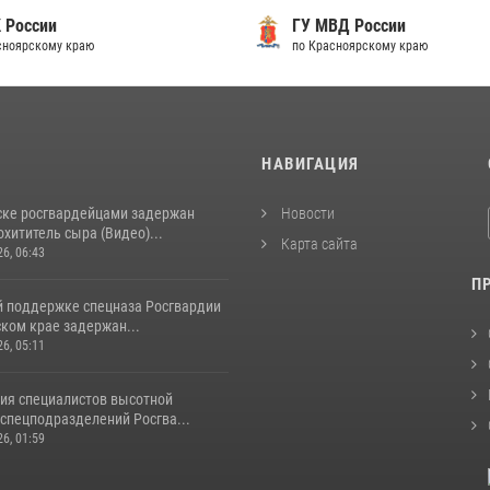
 России
ГУ МВД России
сноярскому краю
по Красноярскому краю
И
НАВИГАЦИЯ
ске росгвардейцами задержан
Новости
хититель сыра (Видео)...
Карта сайта
26, 06:43
П
й поддержке спецназа Росгвардии
ком крае задержан...
26, 05:11
ия специалистов высотной
спецподразделений Росгва...
26, 01:59