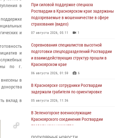
При силовой поддержке спецназа
тупления в
Росгвардии в Красноярском крае задержаны
подозреваемые в мошенничестве в сфере
и поддержке
страхования (видео)
енциальных
гических и
07 августа 2026, 05:11
1
Соревнования специалистов высотной
 готовность
подготовки спецподразделений Росгвардии
нициатив и
и взаимодействующих структур прошли в
служебных
Красноярском крае
аны по г.
06 августа 2026, 01:59
6
 внесены в
В Красноярске сотрудники Росгвардии
 донорства
задержали грабителя по ориентировке
ть вклад в
05 августа 2026, 11:36
В Зеленогорске военнослужащие
Красноярского соединения Росгвардии
провели урок мужества
05 августа 2026, 04:54
1
ПОПУЛЯРНЫЕ НОВОСТИ