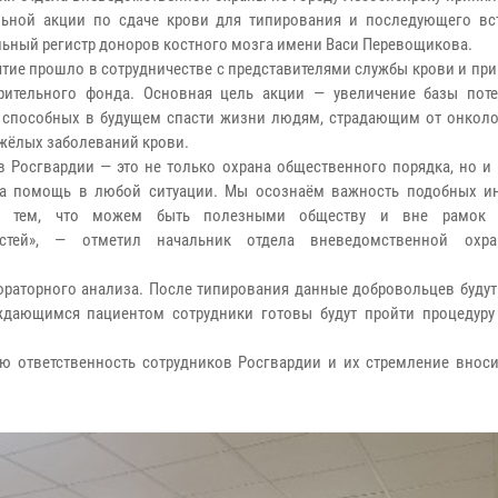
ьной акции по сдаче крови для типирования и последующего вс
ьный регистр доноров костного мозга имени Васи Перевощикова.
тие прошло в сотрудничестве с представителями службы крови и пр
рительного фонда. Основная цель акции — увеличение базы пот
 способных в будущем спасти жизни людям, страдающим от онколо
яжёлых заболеваний крови.
в Росгвардии — это не только охрана общественного порядка, но и
на помощь в любой ситуации. Мы осознаём важность подобных и
я тем, что можем быть полезными обществу и вне рамок 
остей», — отметил начальник отдела вневедомственной охр
ораторного анализа. После типирования данные добровольцев будут
ждающимся пациентом сотрудники готовы будут пройти процедуру
 ответственность сотрудников Росгвардии и их стремление вноси