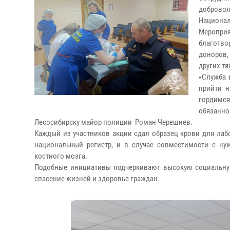
добровол
Национал
Мероприя
благотво
доноров,
других т
«Служба 
прийти 
гордимс
обязанн
Лесосибирску майор полиции Роман Черешнев.
Каждый из участников акции сдал образец крови для лаб
национальный регистр, и в случае совместимости с ну
костного мозга.
Подобные инициативы подчеркивают высокую социальную
спасение жизней и здоровье граждан.