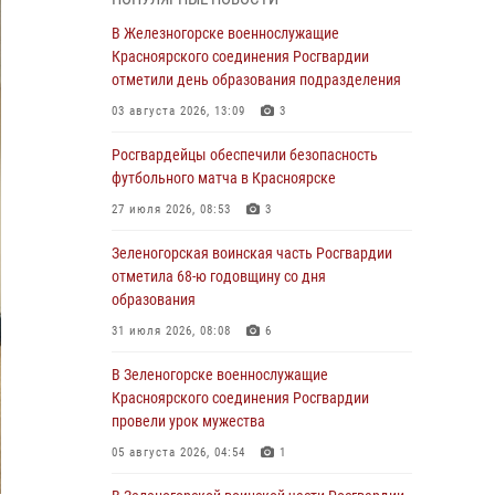
В Красноярске взрывотехники
В Железногорске военнослужащие
спецподразделения Росгвардии уничтожили
Красноярского соединения Росгвардии
артиллерийский снаряд
отметили день образования подразделения
05 августа 2026, 04:52
1
03 августа 2026, 13:09
3
В Красноярске сотрудники
Росгвардейцы обеспечили безопасность
вневедомственной охраны Росгвардии
футбольного матча в Красноярске
задержали подозреваемого в серии краж из
27 июля 2026, 08:53
3
гипермаркета
Зеленогорская воинская часть Росгвардии
04 августа 2026, 09:57
отметила 68-ю годовщину со дня
Сотрудники Росгвардии обеспечили
образования
общественный порядок во время
31 июля 2026, 08:08
6
проведения экстремального заплыва в
Дудинке
В Зеленогорске военнослужащие
Красноярского соединения Росгвардии
04 августа 2026, 08:36
1
провели урок мужества
В Красноярске сотрудники Росгвардии
05 августа 2026, 04:54
1
задержали подозреваемого в серии краж из
супермаркета