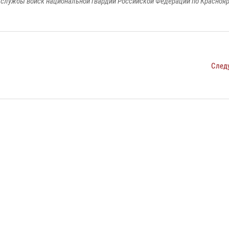
службы войск национальной гвардии Российской Федерации по Красноя
След