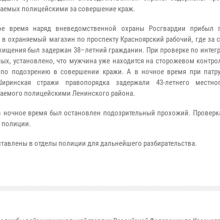
аемых полицейскими за совершение краж.
ое время наряд вневедомственной охраны Росгвардии прибыл 
» в охраняемый магазин по проспекту Красноярский рабочий, где за
хищения был задержан 38–летний гражданин. При проверке по интег
ных, установлено, что мужчина уже находится на сторожевом контро
по подозрению в совершении кражи. А в ночное время при патр
иринская стражи правопорядка задержали 43-летнего местног
аемого полицейскими Ленинского района.
в ночное время был остановлен подозрительный прохожий. Проверка
 полиции.
авлены в отделы полиции для дальнейшего разбирательства.