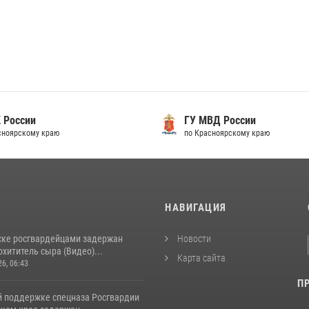
 России
ГУ МВД России
сноярскому краю
по Красноярскому краю
И
НАВИГАЦИЯ
ске росгвардейцами задержан
Новости
хититель сыра (Видео)...
Карта сайта
26, 06:43
П
й поддержке спецназа Росгвардии