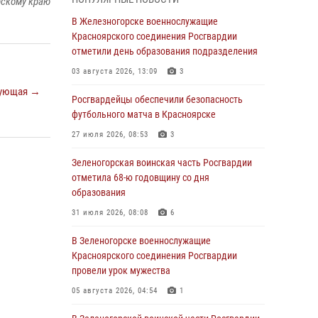
рскому краю
В Красноярске взрывотехники
В Железногорске военнослужащие
спецподразделения Росгвардии уничтожили
Красноярского соединения Росгвардии
артиллерийский снаряд
отметили день образования подразделения
05 августа 2026, 04:52
1
03 августа 2026, 13:09
3
ующая →
В Красноярске сотрудники
Росгвардейцы обеспечили безопасность
вневедомственной охраны Росгвардии
футбольного матча в Красноярске
задержали подозреваемого в серии краж из
27 июля 2026, 08:53
3
гипермаркета
Зеленогорская воинская часть Росгвардии
04 августа 2026, 09:57
отметила 68-ю годовщину со дня
Сотрудники Росгвардии обеспечили
образования
общественный порядок во время
31 июля 2026, 08:08
6
проведения экстремального заплыва в
Дудинке
В Зеленогорске военнослужащие
Красноярского соединения Росгвардии
04 августа 2026, 08:36
1
провели урок мужества
В Красноярске сотрудники Росгвардии
05 августа 2026, 04:54
1
задержали подозреваемого в серии краж из
супермаркета