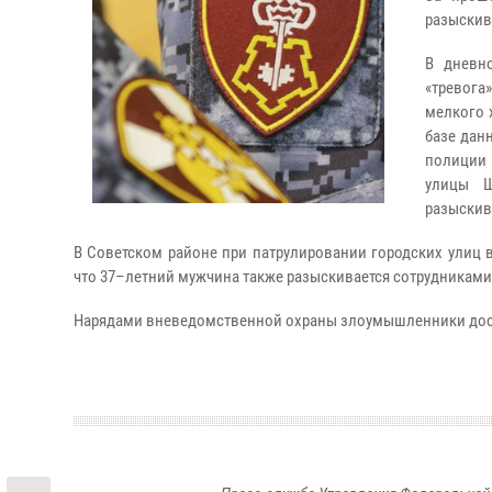
разыскив
В дневн
«тревога
мелкого 
базе дан
полиции 
улицы Ш
разыскив
В Советском районе при патрулировании городских улиц 
что 37–летний мужчина также разыскивается сотрудниками
Нарядами вневедомственной охраны злоумышленники дост