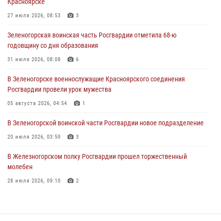
Красноярске
время проведения экстремального заплыва в Дудинке
27 июля 2026, 08:53
3
04 августа 2026, 08:36
1
Зеленогорская воинская часть Росгвардии отметила 68-ю
В Красноярске сотрудники Росгвардии задержали подозреваемого
годовщину со дня образования
в серии краж из супермаркета
31 июля 2026, 08:08
6
04 августа 2026, 06:50
В Зеленогорске военнослужащие Красноярского соединения
Военнослужащие Красноярского соединения Росгвардии
Росгвардии провели урок мужества
познакомили отдыхающих детей с тонкостями РХБ защиты
05 августа 2026, 04:54
1
03 августа 2026, 13:12
2
В Зеленогорской воинской части Росгвардии новое подразделение
20 июля 2026, 03:59
3
В Железногорском полку Росгвардии прошел торжественный
молебен
28 июля 2026, 09:10
2
В Красноярском соединении и территориальном управлении
Росгвардии начался летний период обучения