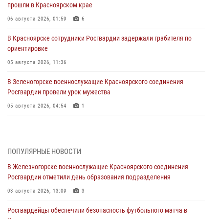
прошли в Красноярском крае
06 августа 2026, 01:59
6
В Красноярске сотрудники Росгвардии задержали грабителя по
ориентировке
05 августа 2026, 11:36
В Зеленогорске военнослужащие Красноярского соединения
Росгвардии провели урок мужества
05 августа 2026, 04:54
1
В Красноярске взрывотехники спецподразделения Росгвардии
уничтожили артиллерийский снаряд
05 августа 2026, 04:52
1
ПОПУЛЯРНЫЕ НОВОСТИ
В Железногорске военнослужащие Красноярского соединения
В Красноярске сотрудники вневедомственной охраны Росгвардии
Росгвардии отметили день образования подразделения
задержали подозреваемого в серии краж из гипермаркета
03 августа 2026, 13:09
3
04 августа 2026, 09:57
Росгвардейцы обеспечили безопасность футбольного матча в
Сотрудники Росгвардии обеспечили общественный порядок во