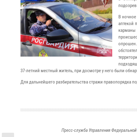
подозрев
В ночное
аптекой 
карманы
происше
опрошен.
обстоят
террито
подходящ
37-летний местный житель, при досмотре у него были обна
Для дальнейшего разбирательства стражи правопорядка по
Пресс-служба Управления Федеральной 