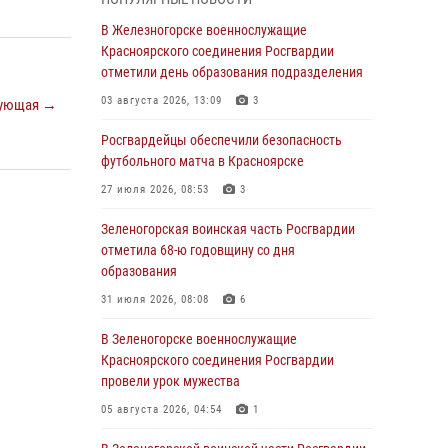
В Красноярске взрывотехники
В Железногорске военнослужащие
спецподразделения Росгвардии уничтожили
Красноярского соединения Росгвардии
артиллерийский снаряд
отметили день образования подразделения
05 августа 2026, 04:52
1
03 августа 2026, 13:09
3
ующая →
В Красноярске сотрудники
Росгвардейцы обеспечили безопасность
вневедомственной охраны Росгвардии
футбольного матча в Красноярске
задержали подозреваемого в серии краж из
27 июля 2026, 08:53
3
гипермаркета
Зеленогорская воинская часть Росгвардии
04 августа 2026, 09:57
отметила 68-ю годовщину со дня
Сотрудники Росгвардии обеспечили
образования
общественный порядок во время
31 июля 2026, 08:08
6
проведения экстремального заплыва в
Дудинке
В Зеленогорске военнослужащие
Красноярского соединения Росгвардии
04 августа 2026, 08:36
1
провели урок мужества
В Красноярске сотрудники Росгвардии
05 августа 2026, 04:54
1
задержали подозреваемого в серии краж из
супермаркета