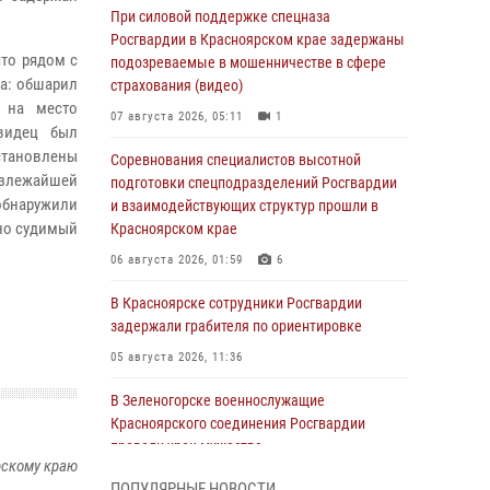
При силовой поддержке спецназа
Росгвардии в Красноярском крае задержаны
то рядом с
подозреваемые в мошенничестве в сфере
да: обшарил
страхования (видео)
 на место
07 августа 2026, 05:11
1
видец был
становлены
Соревнования специалистов высотной
излежайшей
подготовки спецподразделений Росгвардии
бнаружили
и взаимодействующих структур прошли в
тно судимый
Красноярском крае
06 августа 2026, 01:59
6
В Красноярске сотрудники Росгвардии
задержали грабителя по ориентировке
05 августа 2026, 11:36
В Зеленогорске военнослужащие
Красноярского соединения Росгвардии
провели урок мужества
рскому краю
05 августа 2026, 04:54
1
ПОПУЛЯРНЫЕ НОВОСТИ