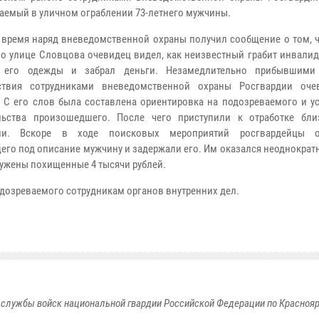
аемый в уличном ограблении 73-летнего мужчины.
 время наряд вневедомственной охраны получил сообщение о том, ч
по улице Словцова очевидец видел, как неизвестный грабит инвали
 его одежды и забрал деньги. Незамедлительно прибывшими
ствия сотрудниками вневедомственной охраны Росгвардии оче
 С его слов была составлена ориентировка на подозреваемого и у
ельства произошедшего. После чего приступили к отработке бл
рии. Вскоре в ходе поисковых мероприятий росгвардейцы о
его под описание мужчину и задержали его. Им оказался неоднокра
ружены похищенные 4 тысячи рублей.
дозреваемого сотрудникам органов внутренних дел.
службы войск национальной гвардии Российской Федерации по Красноя