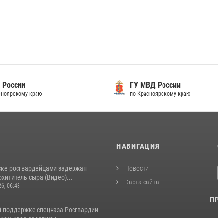
 России
ГУ МВД России
сноярскому краю
по Красноярскому краю
И
НАВИГАЦИЯ
ске росгвардейцами задержан
Новости
хититель сыра (Видео)...
Карта сайта
26, 06:43
П
й поддержке спецназа Росгвардии