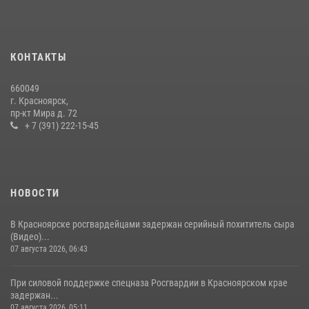
Росгвардии получили штатное вооружение
16 июля 2026, 07:42
2
В Красноярском крае завершился военно-патриотический проект
КОНТАКТЫ
«Ступень к спецназу», главным организатором и наставником
которого выступил ОМОН «Ратибор» Управления Росгвардии по
660049
Красноярскому краю.
г. Красноярск,
пр-кт Мира д. 72
10 июля 2026, 06:21
3
+ 7 (391) 222-15-45
НОВОСТИ
В Красноярске росгвардейцами задержан серийный похититель сыра
(Видео)...
07 августа 2026, 06:43
При силовой поддержке спецназа Росгвардии в Красноярском крае
задержан...
07 августа 2026, 05:11