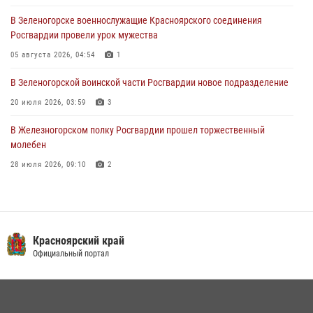
В Зеленогорске военнослужащие Красноярского соединения
Военнослужащие Красноярского соединения Росгвардии
Росгвардии провели урок мужества
познакомили отдыхающих детей с тонкостями РХБ защиты
05 августа 2026, 04:54
1
03 августа 2026, 13:12
2
В Зеленогорской воинской части Росгвардии новое подразделение
20 июля 2026, 03:59
3
В Железногорском полку Росгвардии прошел торжественный
молебен
28 июля 2026, 09:10
2
В Красноярском соединении и территориальном управлении
Росгвардии начался летний период обучения
08 июля 2026, 09:57
6
Красноярский край
Железногорские росгвардецы получили в руки легендарное оружие
Официальный портал
10 июля 2026, 06:18
4
Военнослужащие Росгвардии железногорской воинской части