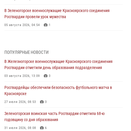
В Зеленогорске военнослужащие Красноярского соединения
Росгвардии провели урок мужества
05 августа 2026, 04:54
1
В Красноярске взрывотехники спецподразделения Росгвардии
уничтожили артиллерийский снаряд
05 августа 2026, 04:52
1
ПОПУЛЯРНЫЕ НОВОСТИ
В Железногорске военнослужащие Красноярского соединения
В Красноярске сотрудники вневедомственной охраны Росгвардии
Росгвардии отметили день образования подразделения
задержали подозреваемого в серии краж из гипермаркета
03 августа 2026, 13:09
3
04 августа 2026, 09:57
Росгвардейцы обеспечили безопасность футбольного матча в
Сотрудники Росгвардии обеспечили общественный порядок во
Красноярске
время проведения экстремального заплыва в Дудинке
27 июля 2026, 08:53
3
04 августа 2026, 08:36
1
Зеленогорская воинская часть Росгвардии отметила 68-ю
В Красноярске сотрудники Росгвардии задержали подозреваемого
годовщину со дня образования
в серии краж из супермаркета
31 июля 2026, 08:08
6
04 августа 2026, 06:50