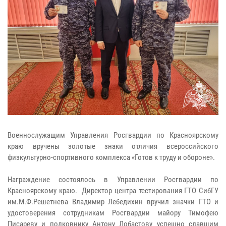
Военнослужащим Управления Росгвардии по Красноярскому
краю вручены золотые знаки отличия всероссийского
физкультурно-спортивного комплекса «Готов к труду и обороне».
Награждение состоялось в Управлении Росгвардии по
Красноярскому краю. Директор центра тестирования ГТО СибГУ
им.М.Ф.Решетнева Владимир Лебедихин вручил значки ГТО и
удостоверения сотрудникам Росгвардии майору Тимофею
Писареву и полковнику Антону Лобастову успешно сдавшим