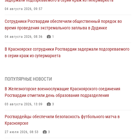
04 августа 2026, 09:57
Сотрудники Росгвардии обеспечили общественный порядок во
время проведения экстремального заплыва в Дудинке
04 августа 2026, 08:36
1
В Красноярске сотрудники Росгвардии задержали подозреваемого
в серии краж из супермаркета
04 августа 2026, 06:50
Военнослужащие Красноярского соединения Росгвардии
ПОПУЛЯРНЫЕ НОВОСТИ
познакомили отдыхающих детей с тонкостями РХБ защиты
В Железногорске военнослужащие Красноярского соединения
03 августа 2026, 13:12
2
Росгвардии отметили день образования подразделения
В Железногорске военнослужащие Красноярского соединения
03 августа 2026, 13:09
3
Росгвардии отметили день образования подразделения
Росгвардейцы обеспечили безопасность футбольного матча в
03 августа 2026, 13:09
3
Красноярске
Зеленогорская воинская часть Росгвардии отметила 68-ю
27 июля 2026, 08:53
3
годовщину со дня образования