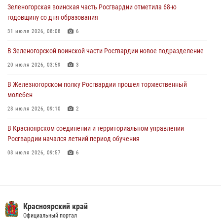
Зеленогорская воинская часть Росгвардии отметила 68-ю
31 июля 2026, 08:08
6
годовщину со дня образования
В Красноярске сотрудниками Росгвардии задержан
31 июля 2026, 08:08
6
подозреваемый в попытке кражи электроинструмента
В Зеленогорской воинской части Росгвардии новое подразделение
31 июля 2026, 01:55
20 июля 2026, 03:59
3
В Железногорском полку Росгвардии прошел торжественный
молебен
28 июля 2026, 09:10
2
В Красноярском соединении и территориальном управлении
Росгвардии начался летний период обучения
08 июля 2026, 09:57
6
В Зеленогорске военнослужащие Красноярского соединения
Росгвардии провели урок мужества
05 августа 2026, 04:54
1
Красноярский край
Железногорские росгвардецы получили в руки легендарное оружие
Официальный портал