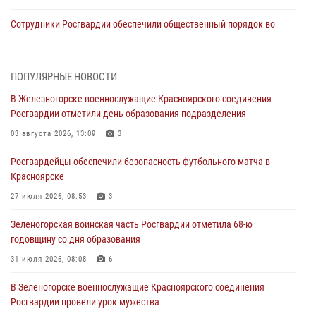
Сотрудники Росгвардии обеспечили общественный порядок во
время проведения экстремального заплыва в Дудинке
04 августа 2026, 08:36
1
ПОПУЛЯРНЫЕ НОВОСТИ
В Красноярске сотрудники Росгвардии задержали подозреваемого
В Железногорске военнослужащие Красноярского соединения
в серии краж из супермаркета
Росгвардии отметили день образования подразделения
04 августа 2026, 06:50
03 августа 2026, 13:09
3
Военнослужащие Красноярского соединения Росгвардии
Росгвардейцы обеспечили безопасность футбольного матча в
познакомили отдыхающих детей с тонкостями РХБ защиты
Красноярске
03 августа 2026, 13:12
2
27 июля 2026, 08:53
3
В Железногорске военнослужащие Красноярского соединения
Зеленогорская воинская часть Росгвардии отметила 68-ю
Росгвардии отметили день образования подразделения
годовщину со дня образования
03 августа 2026, 13:09
3
31 июля 2026, 08:08
6
Зеленогорская воинская часть Росгвардии отметила 68-ю
В Зеленогорске военнослужащие Красноярского соединения
годовщину со дня образования
Росгвардии провели урок мужества
31 июля 2026, 08:08
6