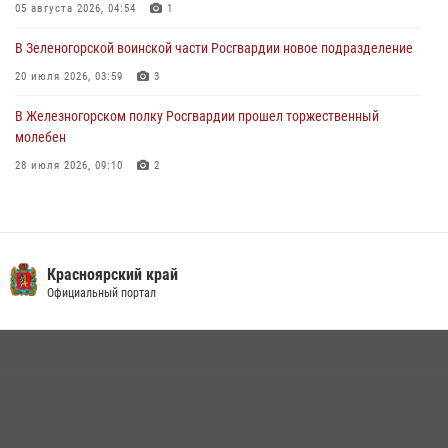
05 августа 2026, 04:54
1
В Зеленогорской воинской части Росгвардии новое подразделение
20 июля 2026, 03:59
3
В Железногорском полку Росгвардии прошел торжественный
молебен
28 июля 2026, 09:10
2
В Красноярском соединении и территориальном управлении
Росгвардии начался летний период обучения
08 июля 2026, 09:57
6
Красноярский край
Железногорские росгвардецы получили в руки легендарное оружие
Официальный портал
10 июля 2026, 06:18
4
Военнослужащие Росгвардии железногорской воинской части
Росгвардии получили штатное вооружение
16 июля 2026, 07:42
2