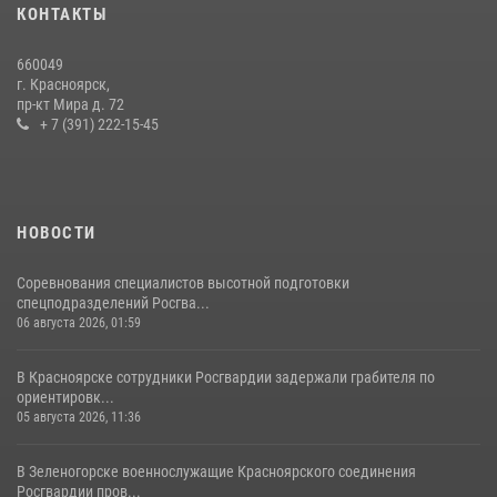
В Красноярском крае завершился военно-патриотический проект
КОНТАКТЫ
«Ступень к спецназу», главным организатором и наставником
которого выступил ОМОН «Ратибор» Управления Росгвардии по
660049
Красноярскому краю.
г. Красноярск,
пр-кт Мира д. 72
10 июля 2026, 06:21
3
+ 7 (391) 222-15-45
НОВОСТИ
Соревнования специалистов высотной подготовки
спецподразделений Росгва...
06 августа 2026, 01:59
В Красноярске сотрудники Росгвардии задержали грабителя по
ориентировк...
05 августа 2026, 11:36
В Зеленогорске военнослужащие Красноярского соединения
Росгвардии пров...