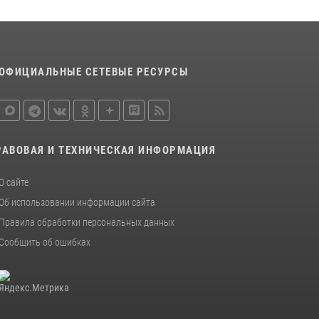
16 июля 2026, 07:42
2
В Красноярском крае завершился военно-
патриотический проект «Ступень к спецназу»,
главным организатором и наставником
ОФИЦИАЛЬНЫЕ СЕТЕВЫЕ РЕСУРСЫ
которого выступил ОМОН «Ратибор»
Управления Росгвардии по Красноярскому
краю.
10 июля 2026, 06:21
3
РАВОВАЯ И ТЕХНИЧЕСКАЯ ИНФОРМАЦИЯ
О сайте
Об использовании информации сайта
Правила обработки персональных данных
Сообщить об ошибках