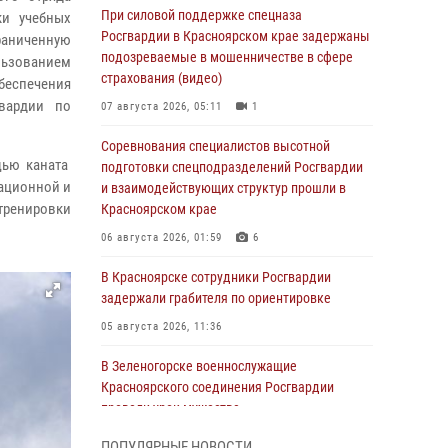
При силовой поддержке спецназа
ки учебных
Росгвардии в Красноярском крае задержаны
раниченную
подозреваемые в мошенничестве в сфере
льзованием
страхования (видео)
обеспечения
гвардии по
07 августа 2026, 05:11
1
Соревнования специалистов высотной
щью каната
подготовки спецподразделений Росгвардии
уационной и
и взаимодействующих структур прошли в
тренировки
Красноярском крае
06 августа 2026, 01:59
6
В Красноярске сотрудники Росгвардии
задержали грабителя по ориентировке
05 августа 2026, 11:36
В Зеленогорске военнослужащие
Красноярского соединения Росгвардии
провели урок мужества
05 августа 2026, 04:54
1
ПОПУЛЯРНЫЕ НОВОСТИ