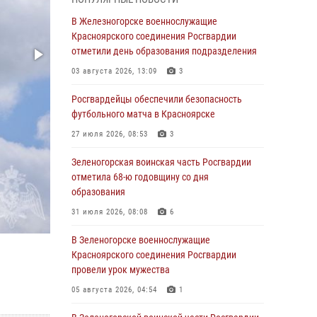
В Красноярске взрывотехники
В Железногорске военнослужащие
спецподразделения Росгвардии уничтожили
Красноярского соединения Росгвардии
артиллерийский снаряд
отметили день образования подразделения
05 августа 2026, 04:52
1
03 августа 2026, 13:09
3
В Красноярске сотрудники
Росгвардейцы обеспечили безопасность
вневедомственной охраны Росгвардии
футбольного матча в Красноярске
задержали подозреваемого в серии краж из
27 июля 2026, 08:53
3
гипермаркета
Зеленогорская воинская часть Росгвардии
04 августа 2026, 09:57
отметила 68-ю годовщину со дня
Сотрудники Росгвардии обеспечили
образования
общественный порядок во время
31 июля 2026, 08:08
6
проведения экстремального заплыва в
Дудинке
В Зеленогорске военнослужащие
Красноярского соединения Росгвардии
04 августа 2026, 08:36
1
провели урок мужества
В Красноярске сотрудники Росгвардии
05 августа 2026, 04:54
1
задержали подозреваемого в серии краж из
супермаркета