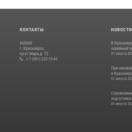
КОНТАКТЫ
НОВОСТ
660049
В Краснояр
г. Красноярск,
серийный по
пр-кт Мира д. 72
07 августа 20
+ 7 (391) 222-15-45
При силово
в Красноярс
07 августа 20
Соревнован
подготовки 
06 августа 20