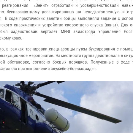
о реагирования «Зенит» отработали и усовершенствовали навы
 по беспарашютному десантированию на неподготовленную и ог
. В ходе практических занятий бойцы выполняли задание с испо
тского снаряжения и устройства скоростного спуска (канат). Для 
 был задействован вертолет МИ-8 авиаотряда Управления Рос
скому краю.
го, в рамках тренировки спецназовцы путем буксирования с помо
эвакуационное мероприятие. На местности группа действовала в сит
кой обстановке, согласно боевых порядков. Полученные в ходе 
равильно при выполнении служебно-боевых задач.