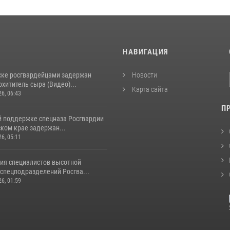
И
НАВИГАЦИЯ
ске росгвардейцами задержан
Новости
хититель сыра (Видео)...
Карта сайта
26, 06:43
П
й поддержке спецназа Росгвардии
ком крае задержан...
26, 05:11
ия специалистов высотной
спецподразделений Росгва...
26, 01:59