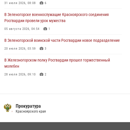
31 июля 2026, 08:08
6
04 августа 2026, 06:50
В Зеленогорске военнослужащие Красноярского соединения
Военнослужащие Красноярского соединения Росгвардии
Росгвардии провели урок мужества
познакомили отдыхающих детей с тонкостями РХБ защиты
05 августа 2026, 04:54
1
03 августа 2026, 13:12
2
В Зеленогорской воинской части Росгвардии новое подразделение
20 июля 2026, 03:59
3
В Железногорском полку Росгвардии прошел торжественный
молебен
28 июля 2026, 09:10
2
В Красноярском соединении и территориальном управлении
Росгвардии начался летний период обучения
08 июля 2026, 09:57
6
Прокуратура
Железногорские росгвардецы получили в руки легендарное оружие
Красноярского края
10 июля 2026, 06:18
4