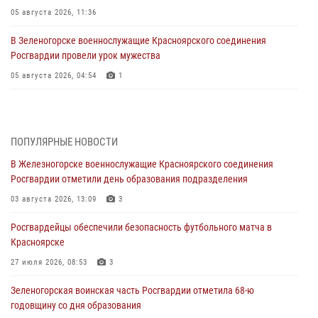
05 августа 2026, 11:36
В Зеленогорске военнослужащие Красноярского соединения
Росгвардии провели урок мужества
05 августа 2026, 04:54
1
В Красноярске взрывотехники спецподразделения Росгвардии
уничтожили артиллерийский снаряд
05 августа 2026, 04:52
1
ПОПУЛЯРНЫЕ НОВОСТИ
В Железногорске военнослужащие Красноярского соединения
В Красноярске сотрудники вневедомственной охраны Росгвардии
Росгвардии отметили день образования подразделения
задержали подозреваемого в серии краж из гипермаркета
03 августа 2026, 13:09
3
04 августа 2026, 09:57
Росгвардейцы обеспечили безопасность футбольного матча в
Сотрудники Росгвардии обеспечили общественный порядок во
Красноярске
время проведения экстремального заплыва в Дудинке
27 июля 2026, 08:53
3
04 августа 2026, 08:36
1
Зеленогорская воинская часть Росгвардии отметила 68-ю
В Красноярске сотрудники Росгвардии задержали подозреваемого
годовщину со дня образования
в серии краж из супермаркета