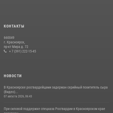
Военнослужащие Росгвардии железногорской воинской части
Росгвардии получили штатное вооружение
16 июля 2026, 07:42
2
В Красноярском крае завершился военно-патриотический проект
КОНТАКТЫ
«Ступень к спецназу», главным организатором и наставником
которого выступил ОМОН «Ратибор» Управления Росгвардии по
660049
Красноярскому краю.
г. Красноярск,
пр-кт Мира д. 72
10 июля 2026, 06:21
3
+ 7 (391) 222-15-45
НОВОСТИ
В Красноярске росгвардейцами задержан серийный похититель сыра
(Видео)...
07 августа 2026, 06:43
При силовой поддержке спецназа Росгвардии в Красноярском крае