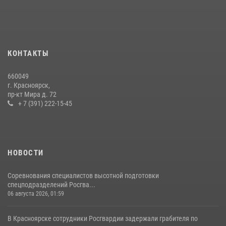
Военнослужащие Росгвардии железногорской воинской части
Росгвардии получили штатное вооружение
16 июля 2026, 07:42
2
В Красноярском крае завершился военно-патриотический проект
КОНТАКТЫ
«Ступень к спецназу», главным организатором и наставником
которого выступил ОМОН «Ратибор» Управления Росгвардии по
660049
Красноярскому краю.
г. Красноярск,
пр-кт Мира д. 72
10 июля 2026, 06:21
3
+ 7 (391) 222-15-45
НОВОСТИ
Соревнования специалистов высотной подготовки
спецподразделений Росгва...
06 августа 2026, 01:59
В Красноярске сотрудники Росгвардии задержали грабителя по