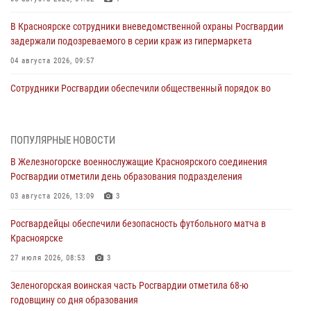
В Красноярске сотрудники вневедомственной охраны Росгвардии
задержали подозреваемого в серии краж из гипермаркета
04 августа 2026, 09:57
Сотрудники Росгвардии обеспечили общественный порядок во
время проведения экстремального заплыва в Дудинке
04 августа 2026, 08:36
1
ПОПУЛЯРНЫЕ НОВОСТИ
В Красноярске сотрудники Росгвардии задержали подозреваемого
В Железногорске военнослужащие Красноярского соединения
в серии краж из супермаркета
Росгвардии отметили день образования подразделения
04 августа 2026, 06:50
03 августа 2026, 13:09
3
Военнослужащие Красноярского соединения Росгвардии
Росгвардейцы обеспечили безопасность футбольного матча в
познакомили отдыхающих детей с тонкостями РХБ защиты
Красноярске
03 августа 2026, 13:12
2
27 июля 2026, 08:53
3
В Железногорске военнослужащие Красноярского соединения
Зеленогорская воинская часть Росгвардии отметила 68-ю
Росгвардии отметили день образования подразделения
годовщину со дня образования
03 августа 2026, 13:09
3