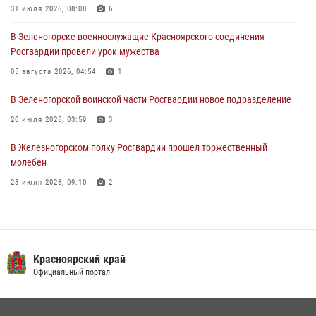
31 июля 2026, 08:08
6
Зеленогорская воинская часть Росгвардии отметила 68-ю
В Зеленогорске военнослужащие Красноярского соединения
годовщину со дня образования
Росгвардии провели урок мужества
31 июля 2026, 08:08
6
05 августа 2026, 04:54
1
В Зеленогорской воинской части Росгвардии новое подразделение
20 июля 2026, 03:59
3
В Железногорском полку Росгвардии прошел торжественный
молебен
28 июля 2026, 09:10
2
В Красноярском соединении и территориальном управлении
Росгвардии начался летний период обучения
08 июля 2026, 09:57
6
Красноярский край
Железногорские росгвардецы получили в руки легендарное оружие
Официальный портал
10 июля 2026, 06:18
4