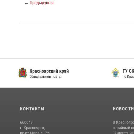
← Предыдущая
Красноярский край
ГУ СК
Официальный портал
по Кра
КОНТАКТЫ
НОВОСТ
660049
В Краснояр
г. Красноярск,
серийный по
пр-кт Мира д. 72
07 августа 20