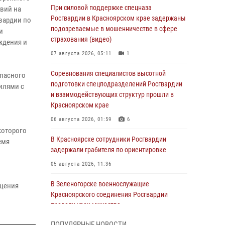
При силовой поддержке спецназа
вий на
Росгвардии в Красноярском крае задержаны
вардии по
подозреваемые в мошенничестве в сфере
и
страхования (видео)
ждения и
07 августа 2026, 05:11
1
Соревнования специалистов высотной
опасного
подготовки спецподразделений Росгвардии
илями с
и взаимодействующих структур прошли в
Красноярском крае
06 августа 2026, 01:59
6
которого
В Красноярске сотрудники Росгвардии
емя
задержали грабителя по ориентировке
05 августа 2026, 11:36
В Зеленогорске военнослужащие
ащения
Красноярского соединения Росгвардии
провели урок мужества
05 августа 2026, 04:54
1
ПОПУЛЯРНЫЕ НОВОСТИ