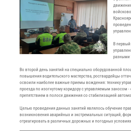
движения
войсково
Краснояр
проведен
управлен
В первый
управлен
разными 
Во второй день занятий на специально оборудованной пло
повышения водительского мастерства, росгвардейцы отта
освоили наиболее важные приемы вождения: технику упра
проезда по изогнутому коридору с управляемым заносом -
препятствием в полосе движения со стабилизацией автомо
Целью проведения данных занятий являлось обучение пра
возникновения аварийных и экстремальных ситуаций, фор
отреагировать в различных дорожных и погодных условиях