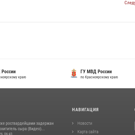
След
 России
ГУ МВД России
сноярскому краю
по Красноярскому краю
И
НАВИГАЦИЯ
ске росгвардейцами задержан
Новости
хититель сыра (Видео)...
Карта сайта
26, 06:43