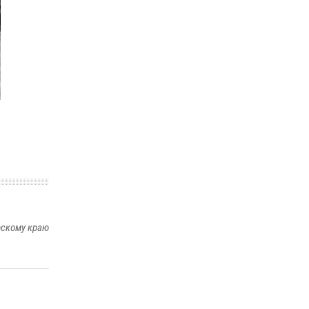
16 июля 2026, 07:42
2
В Красноярском крае завершился военно-
патриотический проект «Ступень к спецназу»,
главным организатором и наставником
которого выступил ОМОН «Ратибор»
Управления Росгвардии по Красноярскому
краю.
10 июля 2026, 06:21
3
рскому краю