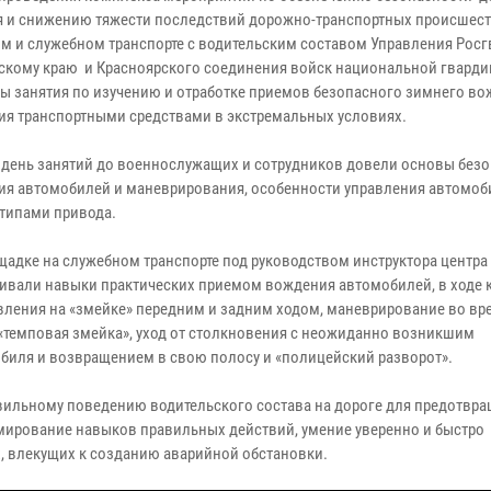
 и снижению тяжести последствий дорожно-транспортных происшест
м и служебном транспорте с водительским составом Управления Росг
скому краю и Красноярского соединения войск национальной гварди
ы занятия по изучению и отработке приемов безопасного зимнего во
ия транспортными средствами в экстремальных условиях.
 день занятий до военнослужащих и сотрудников довели основы без
ия автомобилей и маневрирования, особенности управления автомоб
типами привода.
щадке на служебном транспорте под руководством инструктора центра
чивали навыки практических приемом вождения автомобилей, в ходе 
вления на «змейке» передним и задним ходом, маневрирование во вр
 «темповая змейка», уход от столкновения с неожиданно возникшим
биля и возвращением в свою полосу и «полицейский разворот».
вильному поведению водительского состава на дороге для предотвр
мирование навыков правильных действий, умение уверенно и быстро
, влекущих к созданию аварийной обстановки.