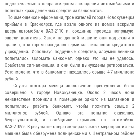
подозреваемых в неправомерном завладении автомобилями и
попытках краж денежных средств из банкоматов.
По имеющейся информации, трое жителей города Новокузнецка
прибыли в Красноярск, где возле одного из домов вскрыли
дверь автомобиля ВАЗ-2110 и, соединив провода напрямую,
завели двигатель. Затем на данной машине они подъехали к
зданию, в котором находился терминал финансово-кредитного
учреждения. Используя подручные средства, злоумышленники
попытались взломать банкомат, однако это им не удалось.
Сработала сигнализация, и они были вынуждены ретироваться.
Установлено, что в банкомате находилось свыше 4,7 миллиона
рублей.
Спустя полтора месяца аналогичное преступление было
совершено в городе Новокузнецке. Около 3 часов ночи
неизвестные проникли в помещение одного из магазинов и
попытались разбить банкомат, чтобы похитить свыше 2
миллионов рублей. Однако эта попытка оказалась
безрезультатной, и сообщники скрылись на автомобиле
ВАЗ-21099. В результате оперативно-розыскных мероприятий эта
машина была обнаружена полицейскими в Центральном районе