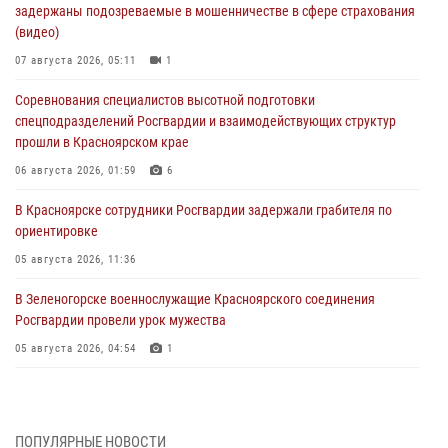
задержаны подозреваемые в мошенничестве в сфере страхования
(видео)
07 августа 2026, 05:11
1
Соревнования специалистов высотной подготовки
спецподразделений Росгвардии и взаимодействующих структур
прошли в Красноярском крае
06 августа 2026, 01:59
6
В Красноярске сотрудники Росгвардии задержали грабителя по
ориентировке
05 августа 2026, 11:36
В Зеленогорске военнослужащие Красноярского соединения
Росгвардии провели урок мужества
05 августа 2026, 04:54
1
В Красноярске взрывотехники спецподразделения Росгвардии
уничтожили артиллерийский снаряд
05 августа 2026, 04:52
1
ПОПУЛЯРНЫЕ НОВОСТИ