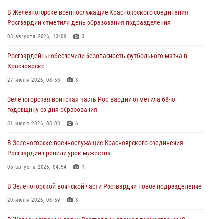
В Железногорске военнослужащие Красноярского соединения
В Красноярске сотрудники вневедомственной охраны Росгвардии
Росгвардии отметили день образования подразделения
задержали подозреваемого в серии краж из гипермаркета
03 августа 2026, 13:09
3
04 августа 2026, 09:57
Росгвардейцы обеспечили безопасность футбольного матча в
Сотрудники Росгвардии обеспечили общественный порядок во
Красноярске
время проведения экстремального заплыва в Дудинке
27 июля 2026, 08:53
3
04 августа 2026, 08:36
1
Зеленогорская воинская часть Росгвардии отметила 68-ю
В Красноярске сотрудники Росгвардии задержали подозреваемого
годовщину со дня образования
в серии краж из супермаркета
31 июля 2026, 08:08
6
04 августа 2026, 06:50
В Зеленогорске военнослужащие Красноярского соединения
Военнослужащие Красноярского соединения Росгвардии
Росгвардии провели урок мужества
познакомили отдыхающих детей с тонкостями РХБ защиты
05 августа 2026, 04:54
1
03 августа 2026, 13:12
2
В Зеленогорской воинской части Росгвардии новое подразделение
20 июля 2026, 03:59
3