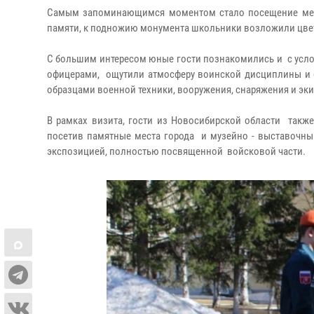
Самым запоминающимся моментом стало посещение мемор
памяти, к подножию монумента школьники возложили цвет
С большим интересом юные гости познакомились и с услов
офицерами, ощутили атмосферу воинской дисциплины и б
образцами военной техники, вооружения, снаряжения и эк
В рамках визита, гости из Новосибирской области такж
посетив памятные места города и музейно - выставочны
экспозицией, полностью посвященной войсковой части.