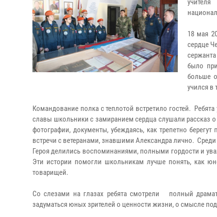
учителя
национал
18 мая 2
сердце Ч
сержанта
было при
больше о
учился в 
Командование полка с теплотой встретило гостей. Ребята 
славы школьники с замиранием сердца слушали рассказ о 
фотографии, документы, убеждаясь, как трепетно берегут 
встречи с ветеранами, знавшими Александра лично. Сред
Героя делились воспоминаниями, полными гордости и ува
Эти истории помогли школьникам лучше понять, как юн
товарищей.
Со слезами на глазах ребята смотрели полный драма
задуматься юных зрителей о ценности жизни, о смысле под