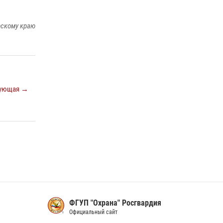
Управления Росгвардии по Красноярскому
краю.
рскому краю
10 июля 2026, 06:21
3
Росгвардейцы Зеленогорска стали
знаковыми участниками празднования 70-
летия города
21 июля 2026, 01:41
7
ующая →
ФГУП "Охрана" Росгвардия
Официальный сайт