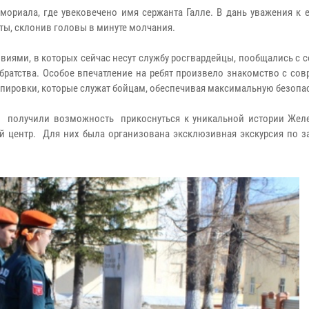
иала, где увековечено имя сержанта Галле. В дань уважения к е
ы, склонив головы в минуте молчания.
иями, в которых сейчас несут службу росгвардейцы, пообщались с 
ратства. Особое впечатление на ребят произвело знакомство с со
ипировки, которые служат бойцам, обеспечивая максимальную безопа
е получили возможность прикоснуться к уникальной истории Желе
й центр. Для них была организована эксклюзивная экскурсия по за