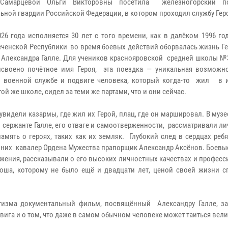
 Самарцевой Ольги Викторовны посетила железногорский п
ьной гвардии Российской Федерации, в котором проходил службу Гер
026 года исполняется 30 лет с того времени, как в далёком 1996 го
еченской Республики во время боевых действий оборвалась жизнь Г
 Александра Галле. Для учеников краснояровской средней школы №3
своено почётное имя Героя, эта поездка — уникальная возможно
 военной службе и подвиге человека, который когда-то жил в и
той же школе, сидел за теми же партами, что и они сейчас.
увидели казармы, где жил их Герой, плац, где он маршировал. В муз
сержанте Галле, его отваге и самоотверженности, рассматривали л
память о героях, таких как их земляк. Глубокий след в сердцах реб
и них кавалер Ордена Мужества прапорщик Александр Аксёнов. Боев
жения, рассказывали о его высоких личностных качествах и профес
оша, которому не было ещё и двадцати лет, ценой своей жизни с
тизма документальный фильм, посвящённый Александру Галле, з
вига и о том, что даже в самом обычном человеке может таиться вели