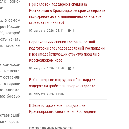
олк войск
При силовой поддержке спецназа
ой.
Росгвардии в Красноярском крае задержаны
подозреваемые в мошенничестве в сфере
ду, в самом
страхования (видео)
ероя России
07 августа 2026, 05:11
1
0, которой
сть узнать
Соревнования специалистов высотной
х посёлке,
подготовки спецподразделений Росгвардии
и взаимодействующих структур прошли в
Красноярском крае
ее воинской
06 августа 2026, 01:59
6
ичные вещи,
ят оставили
В Красноярске сотрудники Росгвардии
ые товарищи
задержали грабителя по ориентировке
сионализме.
05 августа 2026, 11:36
пас боевых
В Зеленогорске военнослужащие
Красноярского соединения Росгвардии
аставивший
провели урок мужества
кий герой.
05 августа 2026, 04:54
1
ПОПУЛЯРНЫЕ НОВОСТИ