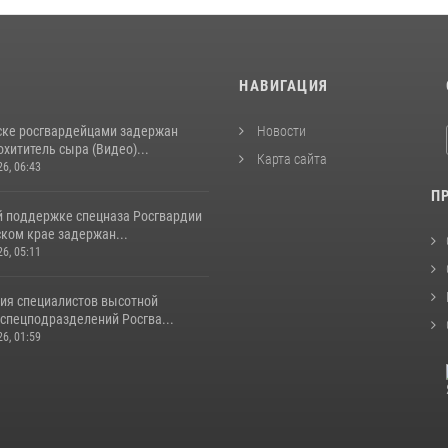
И
НАВИГАЦИЯ
ске росгвардейцами задержан
Новости
хититель сыра (Видео)...
Карта сайта
26, 06:43
П
й поддержке спецназа Росгвардии
ком крае задержан...
26, 05:11
ия специалистов высотной
спецподразделений Росгва...
26, 01:59