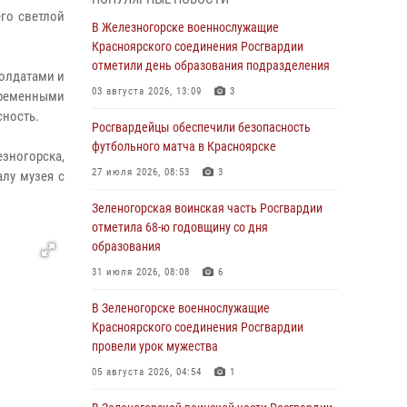
го светлой
В Красноярске взрывотехники
В Железногорске военнослужащие
спецподразделения Росгвардии уничтожили
Красноярского соединения Росгвардии
артиллерийский снаряд
отметили день образования подразделения
солдатами и
05 августа 2026, 04:52
1
03 августа 2026, 13:09
3
временными
сность.
В Красноярске сотрудники
Росгвардейцы обеспечили безопасность
вневедомственной охраны Росгвардии
футбольного матча в Красноярске
зногорска,
задержали подозреваемого в серии краж из
27 июля 2026, 08:53
3
лу музея с
гипермаркета
Зеленогорская воинская часть Росгвардии
04 августа 2026, 09:57
отметила 68-ю годовщину со дня
Сотрудники Росгвардии обеспечили
образования
общественный порядок во время
31 июля 2026, 08:08
6
проведения экстремального заплыва в
Дудинке
В Зеленогорске военнослужащие
Красноярского соединения Росгвардии
04 августа 2026, 08:36
1
провели урок мужества
В Красноярске сотрудники Росгвардии
05 августа 2026, 04:54
1
задержали подозреваемого в серии краж из
супермаркета