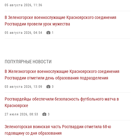
05 августа 2026, 11:36
В Зеленогорске военнослужащие Красноярского соединения
Росгвардии провели урок мужества
05 августа 2026, 04:54
1
В Красноярске взрывотехники спецподразделения Росгвардии
уничтожили артиллерийский снаряд
05 августа 2026, 04:52
1
ПОПУЛЯРНЫЕ НОВОСТИ
В Железногорске военнослужащие Красноярского соединения
В Красноярске сотрудники вневедомственной охраны Росгвардии
Росгвардии отметили день образования подразделения
задержали подозреваемого в серии краж из гипермаркета
03 августа 2026, 13:09
3
04 августа 2026, 09:57
Росгвардейцы обеспечили безопасность футбольного матча в
Сотрудники Росгвардии обеспечили общественный порядок во
Красноярске
время проведения экстремального заплыва в Дудинке
27 июля 2026, 08:53
3
04 августа 2026, 08:36
1
Зеленогорская воинская часть Росгвардии отметила 68-ю
В Красноярске сотрудники Росгвардии задержали подозреваемого
годовщину со дня образования
в серии краж из супермаркета