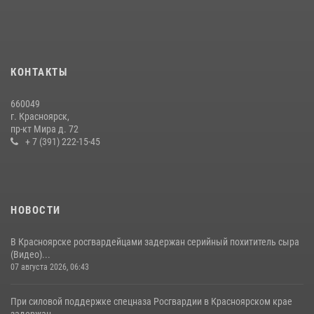
Военнослужащие Росгвардии железногорской воинской части
Росгвардии получили штатное вооружение
16 июля 2026, 07:42
2
В Красноярском крае завершился военно-патриотический проект
КОНТАКТЫ
«Ступень к спецназу», главным организатором и наставником
которого выступил ОМОН «Ратибор» Управления Росгвардии по
660049
Красноярскому краю.
г. Красноярск,
пр-кт Мира д. 72
10 июля 2026, 06:21
3
+ 7 (391) 222-15-45
НОВОСТИ
В Красноярске росгвардейцами задержан серийный похититель сыра
(Видео)...
07 августа 2026, 06:43
При силовой поддержке спецназа Росгвардии в Красноярском крае