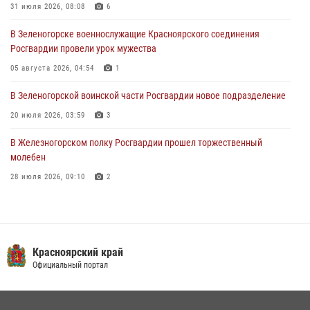
31 июля 2026, 08:08
6
04 августа 2026, 06:50
В Зеленогорске военнослужащие Красноярского соединения
Военнослужащие Красноярского соединения Росгвардии
Росгвардии провели урок мужества
познакомили отдыхающих детей с тонкостями РХБ защиты
05 августа 2026, 04:54
1
03 августа 2026, 13:12
2
В Зеленогорской воинской части Росгвардии новое подразделение
20 июля 2026, 03:59
3
В Железногорском полку Росгвардии прошел торжественный
молебен
28 июля 2026, 09:10
2
В Красноярском соединении и территориальном управлении
Росгвардии начался летний период обучения
08 июля 2026, 09:57
6
Красноярский край
Железногорские росгвардецы получили в руки легендарное оружие
Официальный портал
10 июля 2026, 06:18
4