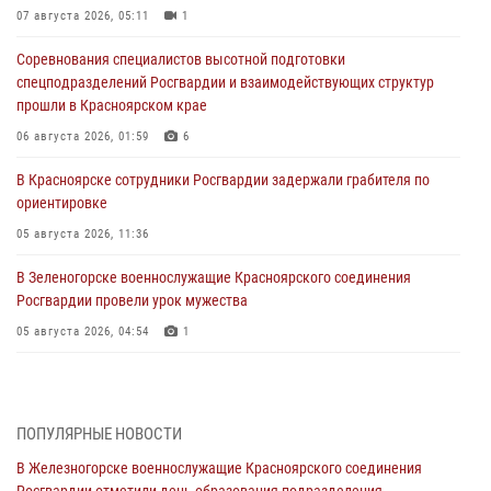
07 августа 2026, 05:11
1
Соревнования специалистов высотной подготовки
спецподразделений Росгвардии и взаимодействующих структур
прошли в Красноярском крае
06 августа 2026, 01:59
6
В Красноярске сотрудники Росгвардии задержали грабителя по
ориентировке
05 августа 2026, 11:36
В Зеленогорске военнослужащие Красноярского соединения
Росгвардии провели урок мужества
05 августа 2026, 04:54
1
В Красноярске взрывотехники спецподразделения Росгвардии
уничтожили артиллерийский снаряд
05 августа 2026, 04:52
1
ПОПУЛЯРНЫЕ НОВОСТИ
В Железногорске военнослужащие Красноярского соединения
В Красноярске сотрудники вневедомственной охраны Росгвардии
Росгвардии отметили день образования подразделения