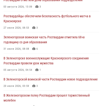
задержали подозреваемого в серии краж из гипермаркета
03 августа 2026, 13:09
3
04 августа 2026, 09:57
Росгвардейцы обеспечили безопасность футбольного матча в
Сотрудники Росгвардии обеспечили общественный порядок во
Красноярске
время проведения экстремального заплыва в Дудинке
27 июля 2026, 08:53
3
04 августа 2026, 08:36
1
Зеленогорская воинская часть Росгвардии отметила 68-ю
В Красноярске сотрудники Росгвардии задержали подозреваемого
годовщину со дня образования
в серии краж из супермаркета
31 июля 2026, 08:08
6
04 августа 2026, 06:50
В Зеленогорске военнослужащие Красноярского соединения
Военнослужащие Красноярского соединения Росгвардии
Росгвардии провели урок мужества
познакомили отдыхающих детей с тонкостями РХБ защиты
05 августа 2026, 04:54
1
03 августа 2026, 13:12
2
В Зеленогорской воинской части Росгвардии новое подразделение
20 июля 2026, 03:59
3
В Железногорском полку Росгвардии прошел торжественный
молебен