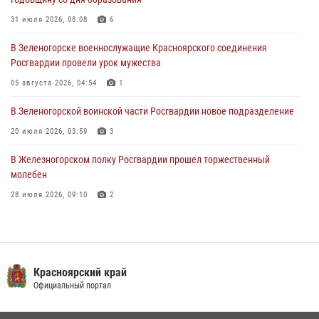
познакомили отдыхающих детей с тонкостями РХБ защиты
31 июля 2026, 08:08
6
03 августа 2026, 13:12
2
В Зеленогорске военнослужащие Красноярского соединения
В Железногорске военнослужащие Красноярского соединения
Росгвардии провели урок мужества
Росгвардии отметили день образования подразделения
05 августа 2026, 04:54
1
03 августа 2026, 13:09
3
В Зеленогорской воинской части Росгвардии новое подразделение
20 июля 2026, 03:59
3
В Железногорском полку Росгвардии прошел торжественный
молебен
28 июля 2026, 09:10
2
В Красноярском соединении и территориальном управлении
Росгвардии начался летний период обучения
08 июля 2026, 09:57
6
Красноярский край
Железногорские росгвардецы получили в руки легендарное оружие
Официальный портал
10 июля 2026, 06:18
4