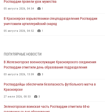
Росгвардии провели урок мужества
05 августа 2026, 04:54
1
В Красноярске взрывотехники спецподразделения Росгвардии
уничтожили артиллерийский снаряд
05 августа 2026, 04:52
1
В Красноярске сотрудники вневедомственной охраны Росгвардии
задержали подозреваемого в серии краж из гипермаркета
04 августа 2026, 09:57
ПОПУЛЯРНЫЕ НОВОСТИ
В Железногорске военнослужащие Красноярского соединения
Сотрудники Росгвардии обеспечили общественный порядок во
Росгвардии отметили день образования подразделения
время проведения экстремального заплыва в Дудинке
03 августа 2026, 13:09
3
04 августа 2026, 08:36
1
Росгвардейцы обеспечили безопасность футбольного матча в
В Красноярске сотрудники Росгвардии задержали подозреваемого
Красноярске
в серии краж из супермаркета
27 июля 2026, 08:53
3
04 августа 2026, 06:50
Зеленогорская воинская часть Росгвардии отметила 68-ю
Военнослужащие Красноярского соединения Росгвардии
годовщину со дня образования