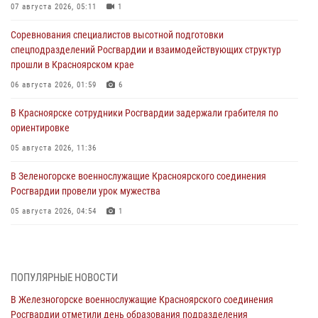
07 августа 2026, 05:11
1
Соревнования специалистов высотной подготовки
спецподразделений Росгвардии и взаимодействующих структур
прошли в Красноярском крае
06 августа 2026, 01:59
6
В Красноярске сотрудники Росгвардии задержали грабителя по
ориентировке
05 августа 2026, 11:36
В Зеленогорске военнослужащие Красноярского соединения
Росгвардии провели урок мужества
05 августа 2026, 04:54
1
В Красноярске взрывотехники спецподразделения Росгвардии
уничтожили артиллерийский снаряд
05 августа 2026, 04:52
1
ПОПУЛЯРНЫЕ НОВОСТИ
В Железногорске военнослужащие Красноярского соединения
В Красноярске сотрудники вневедомственной охраны Росгвардии
Росгвардии отметили день образования подразделения
задержали подозреваемого в серии краж из гипермаркета