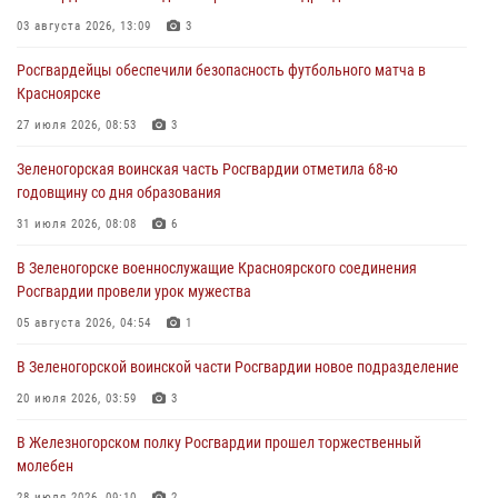
03 августа 2026, 13:09
3
04 августа 2026, 09:57
Росгвардейцы обеспечили безопасность футбольного матча в
Сотрудники Росгвардии обеспечили общественный порядок во
Красноярске
время проведения экстремального заплыва в Дудинке
27 июля 2026, 08:53
3
04 августа 2026, 08:36
1
Зеленогорская воинская часть Росгвардии отметила 68-ю
В Красноярске сотрудники Росгвардии задержали подозреваемого
годовщину со дня образования
в серии краж из супермаркета
31 июля 2026, 08:08
6
04 августа 2026, 06:50
В Зеленогорске военнослужащие Красноярского соединения
Военнослужащие Красноярского соединения Росгвардии
Росгвардии провели урок мужества
познакомили отдыхающих детей с тонкостями РХБ защиты
05 августа 2026, 04:54
1
03 августа 2026, 13:12
2
В Зеленогорской воинской части Росгвардии новое подразделение
20 июля 2026, 03:59
3
В Железногорском полку Росгвардии прошел торжественный
молебен
28 июля 2026, 09:10
2