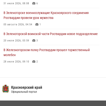
31 июля 2026, 08:08
6
04 августа 2026, 06:50
В Зеленогорске военнослужащие Красноярского соединения
Военнослужащие Красноярского соединения Росгвардии
Росгвардии провели урок мужества
познакомили отдыхающих детей с тонкостями РХБ защиты
05 августа 2026, 04:54
1
03 августа 2026, 13:12
2
В Зеленогорской воинской части Росгвардии новое подразделение
20 июля 2026, 03:59
3
В Железногорском полку Росгвардии прошел торжественный
молебен
28 июля 2026, 09:10
2
Железногорские росгвардецы получили в руки легендарное оружие
10 июля 2026, 06:18
4
Военнослужащие Росгвардии железногорской воинской части
Красноярский край
Росгвардии получили штатное вооружение
Официальный портал
16 июля 2026, 07:42
2