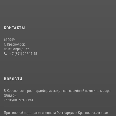
В Красноярском крае завершился военно-патриотический проект
«Ступень к спецназу», главным организатором и наставником
которого выступил ОМОН «Ратибор» Управления Росгвардии по
Красноярскому краю.
10 июля 2026, 06:21
3
КОНТАКТЫ
Росгвардейцы Зеленогорска стали знаковыми участниками
660049
празднования 70-летия города
г. Красноярск,
пр-кт Мира д. 72
21 июля 2026, 01:41
7
+ 7 (391) 222-15-45
НОВОСТИ
В Красноярске росгвардейцами задержан серийный похититель сыра
(Видео)...
07 августа 2026, 06:43
При силовой поддержке спецназа Росгвардии в Красноярском крае