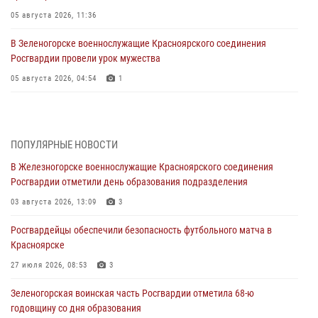
05 августа 2026, 11:36
В Зеленогорске военнослужащие Красноярского соединения
Росгвардии провели урок мужества
05 августа 2026, 04:54
1
В Красноярске взрывотехники спецподразделения Росгвардии
уничтожили артиллерийский снаряд
05 августа 2026, 04:52
1
ПОПУЛЯРНЫЕ НОВОСТИ
В Железногорске военнослужащие Красноярского соединения
В Красноярске сотрудники вневедомственной охраны Росгвардии
Росгвардии отметили день образования подразделения
задержали подозреваемого в серии краж из гипермаркета
03 августа 2026, 13:09
3
04 августа 2026, 09:57
Росгвардейцы обеспечили безопасность футбольного матча в
Сотрудники Росгвардии обеспечили общественный порядок во
Красноярске
время проведения экстремального заплыва в Дудинке
27 июля 2026, 08:53
3
04 августа 2026, 08:36
1
Зеленогорская воинская часть Росгвардии отметила 68-ю
В Красноярске сотрудники Росгвардии задержали подозреваемого
годовщину со дня образования
в серии краж из супермаркета