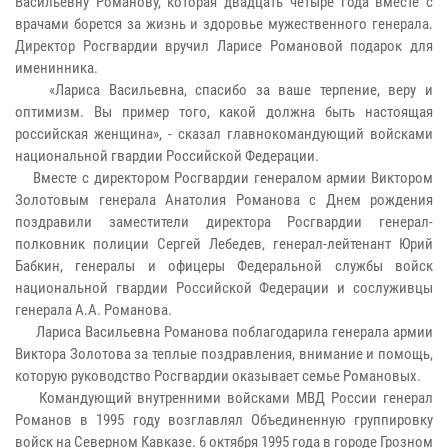
Васильевну Романову, которая двадцать четыре года вместе с
врачами борется за жизнь и здоровье мужественного генерала.
Директор Росгвардии вручил Ларисе Романовой подарок для
именинника.
«Лариса Васильевна, спасибо за ваше терпение, веру и
оптимизм. Вы пример того, какой должна быть настоящая
российская женщина», - сказал главнокомандующий войсками
национальной гвардии Российской Федерации.
Вместе с директором Росгвардии генералом армии Виктором
Золотовым генерала Анатолия Романова с Днем рождения
поздравили заместители директора Росгвардии генерал-
полковник полиции Сергей Лебедев, генерал-лейтенант Юрий
Бабкин, генералы и офицеры Федеральной службы войск
национальной гвардии Российской Федерации и сослуживцы
генерала А.А. Романова.
Лариса Васильевна Романова поблагодарила генерала армии
Виктора Золотова за теплые поздравления, внимание и помощь,
которую руководство Росгвардии оказывает семье Романовых.
Командующий внутренними войсками МВД России генерал
Романов в 1995 году возглавлял Объединенную группировку
войск на Северном Кавказе. 6 октября 1995 года в городе Грозном