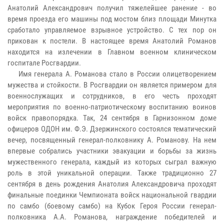
Анатолий Александрович получил тяжелейшее ранение - во
время проезда его машины под мостом близ площади Минутка
сработало управляемое взрывное устройство. С тех пор он
прикован к постели. В настоящее время Анатолий Романов
находится на излечении в Главном военном клиническом
госпитале Росгвардии.
Имя генерала А. Романова стало в России олицетворением
мужества и стойкости. В Росгвардии он является примером для
военнослужащих и сотрудников, в его честь проходят
мероприятия по военно-патриотическому воспитанию воинов
войск правопорядка. Так, 24 сентября в Гарнизонном доме
офицеров ОДОН им. Ф.Э. Дзержинского состоялся тематический
вечер, посвященный генерал-полковнику А. Романову. На нем
впервые собрались участники эвакуации и борьбы за жизнь
мужественного генерала, каждый из которых сыграл важную
роль в этой уникальной операции. Также традиционно 27
сентября в день рождения Анатолия Александровича проходят
финальные поединки Чемпионата войск национальной гвардии
по самбо (боевому самбо) на Кубок Героя России генерал-
полковника А.А. Романова, награждение победителей и