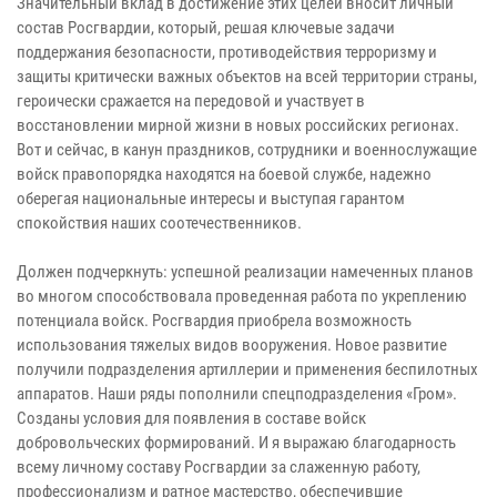
Значительный вклад в достижение этих целей вносит личный
состав Росгвардии, который, решая ключевые задачи
поддержания безопасности, противодействия терроризму и
защиты критически важных объектов на всей территории страны,
героически сражается на передовой и участвует в
восстановлении мирной жизни в новых российских регионах.
Вот и сейчас, в канун праздников, сотрудники и военнослужащие
войск правопорядка находятся на боевой службе, надежно
оберегая национальные интересы и выступая гарантом
спокойствия наших соотечественников.
Должен подчеркнуть: успешной реализации намеченных планов
во многом способствовала проведенная работа по укреплению
потенциала войск. Росгвардия приобрела возможность
использования тяжелых видов вооружения. Новое развитие
получили подразделения артиллерии и применения беспилотных
аппаратов. Наши ряды пополнили спецподразделения «Гром».
Созданы условия для появления в составе войск
добровольческих формирований. И я выражаю благодарность
всему личному составу Росгвардии за слаженную работу,
профессионализм и ратное мастерство, обеспечившие