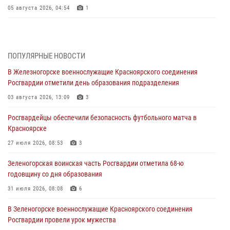
05 августа 2026, 04:54
1
В Красноярске взрывотехники спецподразделения Росгвардии
уничтожили артиллерийский снаряд
05 августа 2026, 04:52
1
ПОПУЛЯРНЫЕ НОВОСТИ
В Железногорске военнослужащие Красноярского соединения
В Красноярске сотрудники вневедомственной охраны Росгвардии
Росгвардии отметили день образования подразделения
задержали подозреваемого в серии краж из гипермаркета
03 августа 2026, 13:09
3
04 августа 2026, 09:57
Росгвардейцы обеспечили безопасность футбольного матча в
Сотрудники Росгвардии обеспечили общественный порядок во
Красноярске
время проведения экстремального заплыва в Дудинке
27 июля 2026, 08:53
3
04 августа 2026, 08:36
1
Зеленогорская воинская часть Росгвардии отметила 68-ю
В Красноярске сотрудники Росгвардии задержали подозреваемого
годовщину со дня образования
в серии краж из супермаркета
31 июля 2026, 08:08
6
04 августа 2026, 06:50
В Зеленогорске военнослужащие Красноярского соединения
Военнослужащие Красноярского соединения Росгвардии
Росгвардии провели урок мужества
познакомили отдыхающих детей с тонкостями РХБ защиты