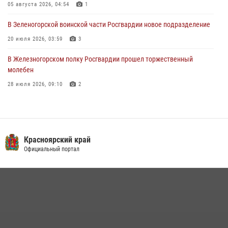
05 августа 2026, 04:54
1
03 августа 2026, 13:12
2
В Зеленогорской воинской части Росгвардии новое подразделение
20 июля 2026, 03:59
3
В Железногорском полку Росгвардии прошел торжественный
молебен
28 июля 2026, 09:10
2
Железногорские росгвардецы получили в руки легендарное оружие
10 июля 2026, 06:18
4
Военнослужащие Росгвардии железногорской воинской части
Красноярский край
Росгвардии получили штатное вооружение
Официальный портал
16 июля 2026, 07:42
2
В Красноярском крае завершился военно-патриотический проект
«Ступень к спецназу», главным организатором и наставником
которого выступил ОМОН «Ратибор» Управления Росгвардии по
Красноярскому краю.