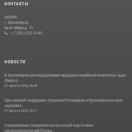
10 июля 2026, 06:21
3
КОНТАКТЫ
Росгвардейцы Зеленогорска стали знаковыми участниками
660049
празднования 70-летия города
г. Красноярск,
пр-кт Мира д. 72
21 июля 2026, 01:41
7
+ 7 (391) 222-15-45
НОВОСТИ
В Красноярске росгвардейцами задержан серийный похититель сыра
(Видео)...
07 августа 2026, 06:43
При силовой поддержке спецназа Росгвардии в Красноярском крае
задержан...
07 августа 2026, 05:11
Соревнования специалистов высотной подготовки
спецподразделений Росгва...