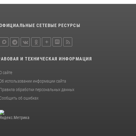
16 июля 2026, 07:42
2
В Красноярском крае завершился военно-
патриотический проект «Ступень к спецназу»,
главным организатором и наставником
ОФИЦИАЛЬНЫЕ СЕТЕВЫЕ РЕСУРСЫ
которого выступил ОМОН «Ратибор»
Управления Росгвардии по Красноярскому
краю.
10 июля 2026, 06:21
3
РАВОВАЯ И ТЕХНИЧЕСКАЯ ИНФОРМАЦИЯ
О сайте
Об использовании информации сайта
Правила обработки персональных данных
Сообщить об ошибках