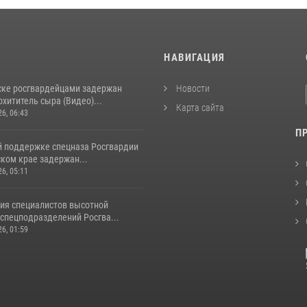
И
НАВИГАЦИЯ
ске росгвардейцами задержан
Новости
хититель сыра (Видео)...
Карта сайта
26, 06:43
П
й поддержке спецназа Росгвардии
ком крае задержан...
26, 05:11
ия специалистов высотной
спецподразделений Росгва...
26, 01:59