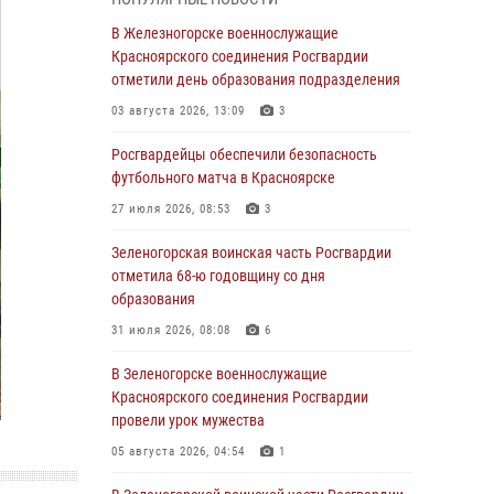
В Красноярске взрывотехники
В Железногорске военнослужащие
спецподразделения Росгвардии уничтожили
Красноярского соединения Росгвардии
артиллерийский снаряд
отметили день образования подразделения
05 августа 2026, 04:52
1
03 августа 2026, 13:09
3
В Красноярске сотрудники
Росгвардейцы обеспечили безопасность
вневедомственной охраны Росгвардии
футбольного матча в Красноярске
задержали подозреваемого в серии краж из
27 июля 2026, 08:53
3
гипермаркета
Зеленогорская воинская часть Росгвардии
04 августа 2026, 09:57
отметила 68-ю годовщину со дня
Сотрудники Росгвардии обеспечили
образования
общественный порядок во время
31 июля 2026, 08:08
6
проведения экстремального заплыва в
Дудинке
В Зеленогорске военнослужащие
Красноярского соединения Росгвардии
04 августа 2026, 08:36
1
провели урок мужества
В Красноярске сотрудники Росгвардии
05 августа 2026, 04:54
1
задержали подозреваемого в серии краж из
супермаркета