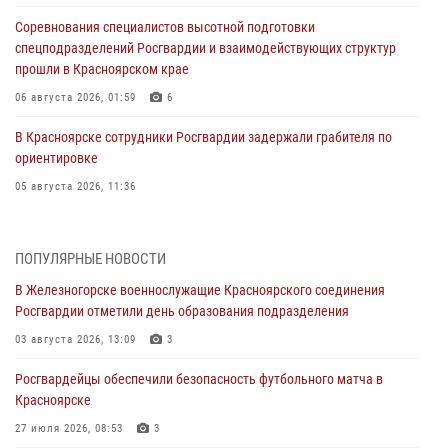
Соревнования специалистов высотной подготовки
спецподразделений Росгвардии и взаимодействующих структур
прошли в Красноярском крае
06 августа 2026, 01:59
6
В Красноярске сотрудники Росгвардии задержали грабителя по
ориентировке
05 августа 2026, 11:36
В Зеленогорске военнослужащие Красноярского соединения
Росгвардии провели урок мужества
ПОПУЛЯРНЫЕ НОВОСТИ
05 августа 2026, 04:54
1
В Железногорске военнослужащие Красноярского соединения
Росгвардии отметили день образования подразделения
В Красноярске взрывотехники спецподразделения Росгвардии
уничтожили артиллерийский снаряд
03 августа 2026, 13:09
3
05 августа 2026, 04:52
1
Росгвардейцы обеспечили безопасность футбольного матча в
Красноярске
В Красноярске сотрудники вневедомственной охраны Росгвардии
задержали подозреваемого в серии краж из гипермаркета
27 июля 2026, 08:53
3