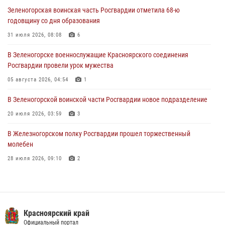
04 августа 2026, 09:57
Зеленогорская воинская часть Росгвардии отметила 68-ю
годовщину со дня образования
Сотрудники Росгвардии обеспечили общественный порядок во
время проведения экстремального заплыва в Дудинке
31 июля 2026, 08:08
6
04 августа 2026, 08:36
1
В Зеленогорске военнослужащие Красноярского соединения
Росгвардии провели урок мужества
В Красноярске сотрудники Росгвардии задержали подозреваемого
в серии краж из супермаркета
05 августа 2026, 04:54
1
04 августа 2026, 06:50
В Зеленогорской воинской части Росгвардии новое подразделение
20 июля 2026, 03:59
3
В Железногорском полку Росгвардии прошел торжественный
молебен
28 июля 2026, 09:10
2
Военнослужащие Росгвардии железногорской воинской части
Росгвардии получили штатное вооружение
16 июля 2026, 07:42
2
Красноярский край
Росгвардейцы Зеленогорска стали знаковыми участниками
Официальный портал