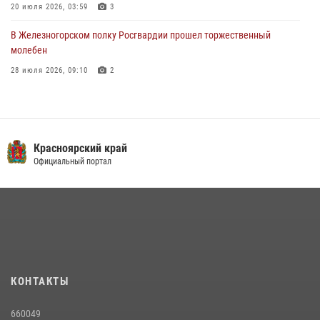
20 июля 2026, 03:59
3
В Железногорском полку Росгвардии прошел торжественный
молебен
28 июля 2026, 09:10
2
Железногорские росгвардецы получили в руки легендарное оружие
10 июля 2026, 06:18
4
Военнослужащие Росгвардии железногорской воинской части
Красноярский край
Росгвардии получили штатное вооружение
Официальный портал
16 июля 2026, 07:42
2
В Красноярском крае завершился военно-патриотический проект
«Ступень к спецназу», главным организатором и наставником
которого выступил ОМОН «Ратибор» Управления Росгвардии по
Красноярскому краю.
10 июля 2026, 06:21
3
КОНТАКТЫ
Росгвардейцы Зеленогорска стали знаковыми участниками
660049
празднования 70-летия города