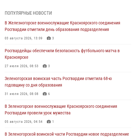
уничтожили артиллерийский снаряд
05 августа 2026, 04:52
1
ПОПУЛЯРНЫЕ НОВОСТИ
В Железногорске военнослужащие Красноярского соединения
В Красноярске сотрудники вневедомственной охраны Росгвардии
Росгвардии отметили день образования подразделения
задержали подозреваемого в серии краж из гипермаркета
03 августа 2026, 13:09
3
04 августа 2026, 09:57
Росгвардейцы обеспечили безопасность футбольного матча в
Сотрудники Росгвардии обеспечили общественный порядок во
Красноярске
время проведения экстремального заплыва в Дудинке
27 июля 2026, 08:53
3
04 августа 2026, 08:36
1
Зеленогорская воинская часть Росгвардии отметила 68-ю
В Красноярске сотрудники Росгвардии задержали подозреваемого
годовщину со дня образования
в серии краж из супермаркета
31 июля 2026, 08:08
6
04 августа 2026, 06:50
В Зеленогорске военнослужащие Красноярского соединения
Военнослужащие Красноярского соединения Росгвардии
Росгвардии провели урок мужества
познакомили отдыхающих детей с тонкостями РХБ защиты
05 августа 2026, 04:54
1
03 августа 2026, 13:12
2
В Зеленогорской воинской части Росгвардии новое подразделение