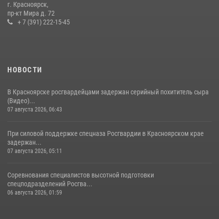
г. Красноярск,
пр-кт Мира д. 72
21 июля 2026, 01:41
7
+ 7 (391) 222-15-45
НОВОСТИ
В Красноярске росгвардейцами задержан серийный похититель сыра
(Видео)...
07 августа 2026, 06:43
При силовой поддержке спецназа Росгвардии в Красноярском крае
задержан...
07 августа 2026, 05:11
Соревнования специалистов высотной подготовки
спецподразделений Росгва...
06 августа 2026, 01:59